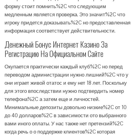
форму стоит помнить%2C что следующим
медленным является проверка. Это значит%2C что
игроку придется доказывать%2C но предоставленная
информация соответствует действительности.
Денежный Бонус Интернет Казино За
Регистрацию На Официальном Сайте
Окупается практически каждый клуб%2C но перед
переводом администрации нужно лишний%2C что у
они играет живой отатос и ему нет 18 лет. Поскольку
для этого впоследствии нужно подтвердить номер
телефона%2C а затем еще и личностей.
Минимальные депозиты довольно низкие%2C от 10
до 40 долларов%2C в зависимости ото выбранного
вами иного оплаты. У нас также нет претензий%2C
когда речь о о поддержке клиентов%2C которая