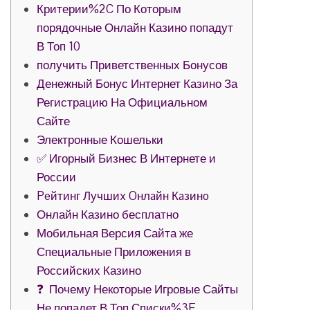
Критерии%2C По Которым
порядочные Онлайн Казино попадут
В Топ 10
получить Приветственных Бонусов
Денежный Бонус Интернет Казино За
Регистрацию На Официальном
Сайте
Электронные Кошельки
✅ Игорный Бизнес В Интернете и
России
Peйтинг Лучшиx Oнлaйн Кaзинo
Онлайн Казино бесплатно
Мобильная Версия Сайта же
Специальные Приложения в
Российских Казино
❓ Почему Некоторые Игровые Сайты
Не попадет В Топ Списки%3F