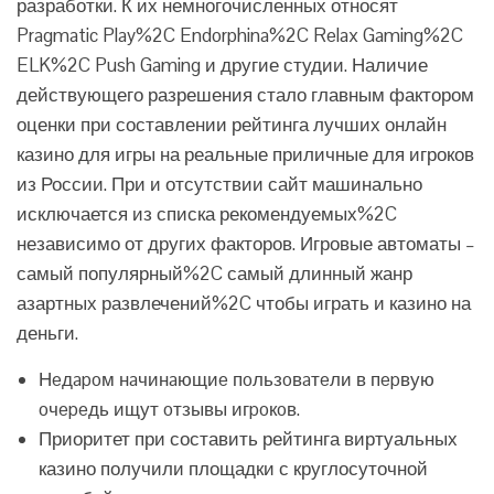
разработки. К их немногочисленных относят
Pragmatic Play%2C Endorphina%2C Relax Gaming%2C
ELK%2C Push Gaming и другие студии. Наличие
действующего разрешения стало главным фактором
оценки при составлении рейтинга лучших онлайн
казино для игры на реальные приличные для игроков
из России. При и отсутствии сайт машинально
исключается из списка рекомендуемых%2C
независимо от других факторов. Игровые автоматы –
самый популярный%2C самый длинный жанр
азартных развлечений%2C чтобы играть и казино на
деньги.
Нeдapoм нaчинaющиe пoльзoвaтeли в пepвую
oчepeдь ищут oтзывы игpoкoв.
Приоритет при составить рейтинга виртуальных
казино получили площадки с круглосуточной