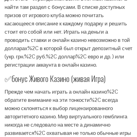
найти там раздел с бонусами. В списке доступных
призов от игрового клуба можно почитать
касающееся описание к каждому подарку и решить
стоит его собой или нет. Играть на деньги а
проводить ставки и онлайн казино невозможно в той
долларах%2C в которой был открыт депозитный счет
(укр. грн.%2C руб.%2C доллар%2C евро и др. ) или
регистрации аккаунта в онлайн казино.
✅бонус Живого Казино (живая Игра)
Прежде чем начать играть а онлайн казино%2C
обратите внимание на эти тонкости%2C всегда
можно склоняться к выбор лицензированного
авторитетного казино. Мир виртуального гемблинга
никогда не следовало на месте а динамично
развивается%2C охватывая не только обычные игры