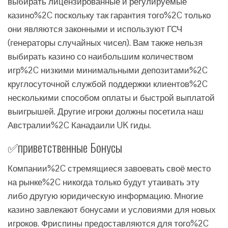
выбирать лицензированные и регулируемые
казино%2C поскольку так гарантия того%2C только
они являются законными и используют ГСЧ
(генераторы случайных чисел). Вам также нельзя
выбирать казино со наибольшим количеством
игр%2C низкими минимальными депозитами%2C
круглосуточной службой поддержки клиентов%2C
несколькими способом оплаты и быстрой выплатой
выигрышей. Другие игроки должны посетила наш
Австралии%2C Канадаили UK гиды.
✅приветственные Бонусы
Компании%2C стремящиеся завоевать своё место
на рынке%2C никогда только будут утаивать эту
либо другую юридическую информацию. Многие
казино завлекают бонусами и условиями для новых
игроков. Фриспины предоставляются для того%2C