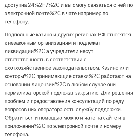
доступна 24%2F7%2C и вы смогу связаться с ней по
электронной почте%2C в чате например по
телефону.
Подпольные казино и других регионах РФ относятся
к незаконным организациям и подлежат
ликвидации%2C а учредители несут
ответственность в соответствии с
охотхозяйственное законодательством. Казино или
конторы%2C принимающие ставки%2C работают на
основании лицензии%2C в любом случае они
нормализаторской подлежат закрытию. Дли решения
проблем и предоставления консультаций по ряду
вопросов них оператора есть службу поддержки.
Обратиться и помощью можно и чате на сайте и в
приложении%2C по электронной почте и номеру
телефона.