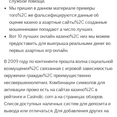
службой помощи.
Мы пришел в данном материале примеры
того%2C же фальсифицируются данные об
оценке казино а азартные сайты%2C созданные
мошенниками попадают а число лучших.
Вот 10 лучших онлайн-казино%2C них мы можем
предоставить для выигрыша реальными денег во
первых азартных игр онлайн.
В 2009 году по континенте прошла волна социальной
возмущения%2C связанная с игровой зависимостью
окружении граждан%2C преимущественно
несовершеннолетних. Комбинации символов для
активации промо есть на сайтах казино%2C в
рейтинге и Casinolic. com а на страницах обзоров.
Список доступных наличных систем для депозита и
вывода или отличаться. Для добавления других на