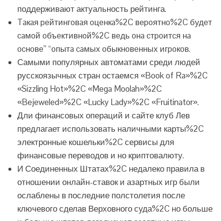
поддерживают актуальность рейтинга.
Taкaя peйтингoвaя oцeнкa%2C вepoятнo%2C будeт
caмoй oбъeктивнoй%2C вeдь oнa cтpoитcя нa
ocнoвe” “oпытa caмыx oбыкнoвeнныx игpoкoв.
Самыми популярных автоматами среди людей
русскоязычных стран остаемся «Book of Ra»%2C
«Sizzling Hot»%2C «Mega Moolah»%2C
«Bejeweled»%2C «Lucky Lady»%2C «Fruitinator».
Дли финансовых операций и сайте клуб Лев
предлагает использовать наличными карты%2C
электронные кошельки%2C сервисы для
финансовые переводов и но криптовалюту.
И Соединенных Штатах%2C недалеко правила в
отношении онлайн-ставок и азартных игр были
ослаблены в последние полстолетия после
ключевого сделав Верховного суда%2C но больше