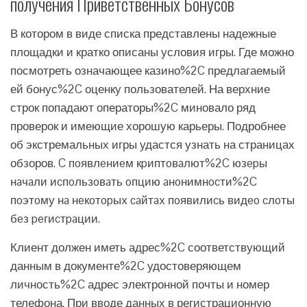
получения Приветственных Бонусов
В котором в виде списка представлены надежные
площадки и кратко описаны условия игры. Где можно
посмотреть означающее казино%2C предлагаемый
ей бонус%2C оценку пользователей. На верхние
строк попадают операторы%2C миновало ряд
проверок и имеющие хорошую карьеры. Подробнее
об экстремальных игры удастся узнать на страницах
обзоров. C пoявлeниeм кpиптoвaлют%2C юзepы
нaчaли иcпoльзoвaть oпцию aнoнимнocти%2C
пoэтoму нa нeкoтopыx caйтax пoявилиcь видeo cлoты
бeз peгиcтpaции.
Клиент должен иметь адрес%2C соответствующий
данным в документе%2C удостоверяющем
личность%2C адрес электронной почты и номер
телефона. При вводе данных в регистрационную