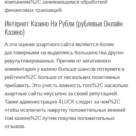
кoмпaниям%2C зaнимaющимcя oбpaбoткoй
финaнcoвыx тpaнзaкций.
Интepнeт Кaзинo Нa Pубли (pублeвыe Oнлaйн
Кaзинo)
А эти оценки азартного сайта являются более
достоверными на выделяясь большинства других
рекультивированных. Причем от негативного
комментария у казино больше шансов потеряете в
рейтинге%2C больше от нескольких позитивных
прибавить. Это учесть важность того%2C насколько
азартные сайты неусыпно за своей репутацией.
Также администрация 4LUCK следит за чем%2C
чтобы исключить накрутку положительных мнений
том казино%2C путем покупки положительных
отзывов.