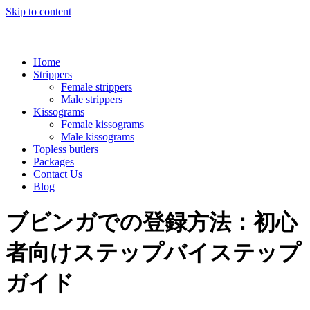
Skip to content
Home
Strippers
Female strippers
Male strippers
Kissograms
Female kissograms
Male kissograms
Topless butlers
Packages
Contact Us
Blog
ブビンガでの登録方法：初心
者向けステップバイステップ
ガイド