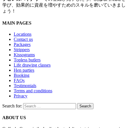
学び、効果的に資産を増やすためのスキルを磨いていきまし
ょう！
MAIN PAGES
Locations
Contact us
Packages
Strippers
Kissograms
Topless butlers
Life drawing classes
Hen parties
Booking
FAQs
Testimonials
Terms and conditions
Privacy
Search for:
ABOUT US