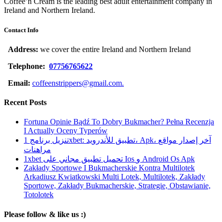
Coffee’n Cream is the leading best adult entertainment company in
Ireland and Northern Ireland.
Contact Info
Address:
we cover the entire Ireland and Northern Ireland
Telephone:
07756765622
Email:
coffeenstrippers@gmail.com.
Recent Posts
Fortuna Opinie Bądź To Dobry Bukmacher? Pełna Recenzja
I Actually Oceny Typerów
تنزيل برنامج 1xbet: تطبيق للأندرويد، Apk، آخر إصدار مواقع
مراهنات
1xbet تحميل تطبيق مجاني على Ios و Android Os Apk
Zakłady Sportowe I Bukmacherskie Kontra Multilotek
Arkadiusz Kwiatkowski Multi Lotek, Multilotek, Zakłady
Sportowe, Zakłady Bukmacherskie, Strategie, Obstawianie,
Totolotek
Please follow & like us :)