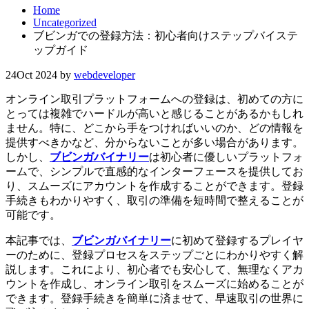
Home
Uncategorized
ブビンガでの登録方法：初心者向けステップバイステ
ップガイド
24
Oct 2024
by
webdeveloper
オンライン取引プラットフォームへの登録は、初めての方に
とっては複雑でハードルが高いと感じることがあるかもしれ
ません。特に、どこから手をつければいいのか、どの情報を
提供すべきかなど、分からないことが多い場合があります。
しかし、
ブビンガバイナリー
は初心者に優しいプラットフォ
ームで、シンプルで直感的なインターフェースを提供してお
り、スムーズにアカウントを作成することができます。登録
手続きもわかりやすく、取引の準備を短時間で整えることが
可能です。
本記事では、
ブビンガバイナリー
に初めて登録するプレイヤ
ーのために、登録プロセスをステップごとにわかりやすく解
説します。これにより、初心者でも安心して、無理なくアカ
ウントを作成し、オンライン取引をスムーズに始めることが
できます。登録手続きを簡単に済ませて、早速取引の世界に