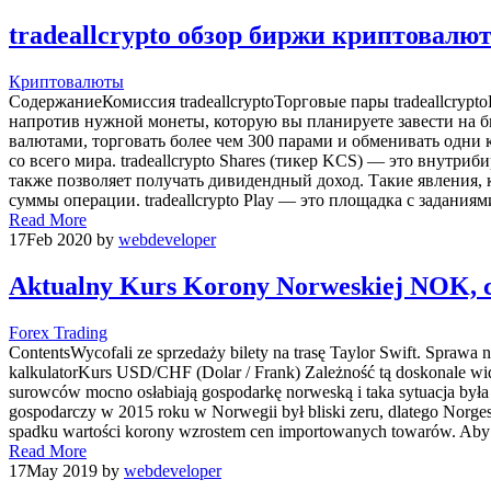
tradeallcrypto обзор биржи криптовалют
Криптовалюты
СодержаниеКомиссия tradeallcryptoТорговые пары tradeallcrypto
напротив нужной монеты, которую вы планируете завести на би
валютами, торговать более чем 300 парами и обменивать одни
со всего мира. tradeallcrypto Shares (тикер KCS) — это внутр
также позволяет получать дивидендный доход. Такие явления,
суммы операции. tradeallcrypto Play — это площадка с задания
Read More
17
Feb 2020
by
webdeveloper
Aktualny Kurs Korony Norweskiej NOK, c
Forex Trading
ContentsWycofali ze sprzedaży bilety na trasę Taylor Swift. Spraw
kalkulatorKurs USD/CHF (Dolar / Frank) Zależność tą doskonale wida
surowców mocno osłabiają gospodarkę norweską i taka sytuacja by
gospodarczy w 2015 roku w Norwegii był bliski zeru, dlatego Norge
spadku wartości korony wzrostem cen importowanych towarów. Ab
Read More
17
May 2019
by
webdeveloper