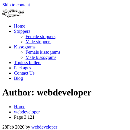
Skip to content
Home
Strippers
Female strippers
Male strippers
Kissograms
Female kissograms
Male kissograms
Topless butlers
Packages
Contact Us
Blog
Author:
webdeveloper
Home
webdeveloper
Page 3,121
28
Feb 2020
by
webdeveloper