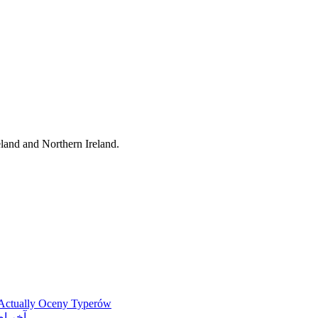
eland and Northern Ireland.
 Actually Oceny Typerów
آخر إصدار مواقع