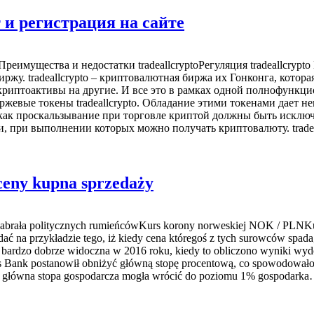
 и регистрация на сайте
Преимущества и недостатки tradeallcryptoРегуляция tradeallcrypt
ржу. tradeallcrypto – криптовалютная биржа их Гонконга, кото
 криптоактивы на другие. И все это в рамках одной полнофункц
ибиржевые токены tradeallcrypto. Обладание этими токенами дает
 как проскальзывание при торговле криптой должны быть исключ
ми, при выполнении которых можно получать криптовалюту. trade
eny kupna sprzedaży
a nabrała politycznych rumieńcówKurs korony norweskiej NOK / PLNKur
ć na przykładzie tego, iż kiedy cena któregoś z tych surowców spada,
ła bardzo dobrze widoczna w 2016 roku, kiedy to obliczono wyniki w
s Bank postanowił obniżyć główną stopę procentową, co spowodowało,
y główna stopa gospodarcza mogła wrócić do poziomu 1% gospodark