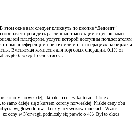
o В этом окне вам следует кликнуть по кнопке “Депозит”
рая позволяет проводить различные транзакции с цифровыми
иональной платформы, услуги которой доступны пользователям
 некоторые преференции при тех или иных операциях на бирже, а
ены. Вменяемая комиссия для торговых операций, 0,1% от
allcrypto брокер После этого…
s korony norweskiej, aktualna cena w kartorach i forex,
 to samo dzieje się z kursem korony norweskiej. Niskie ceny obu
ydobycia węglowodorów i koszty przewozów morskich. Wzrost
 że ceny w Norwegii podniosły się prawie o 4%. Był to okres
a…