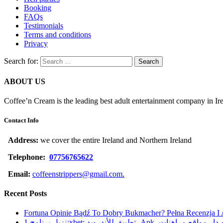
Booking
FAQs
Testimonials
Terms and conditions
Privacy
Search for:
ABOUT US
Coffee’n Cream is the leading best adult entertainment company in Ir
Contact Info
Address:
we cover the entire Ireland and Northern Ireland
Telephone:
07756765622
Email:
coffeenstrippers@gmail.com.
Recent Posts
Fortuna Opinie Bądź To Dobry Bukmacher? Pełna Recenzja I
تنزيل برنامج 1xbet: تطبيق للأندرويد، Apk،  مراهنات