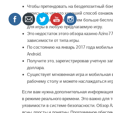
Чтобы претендовать на бездепозитный бон
запись, так что это хороший способ ознаком
Чем выше ваш уровень, тем больше беспла
для игры в любую предлагаемую игру.
Это недостаток этого обзора казино Azino7
зависимости от типа игры.
По состоянию на январь 2017 года мобильн
Android.
Получите это, зарегистрировав учетную зап
доллара.
Существует мгновенная игра и мобильная в
рабочему столу и можете наслаждаться игр
Если вам нужна дополнительная информация о
в режиме реального времени. Это важно для т
уязвимости в системе безопасности. Обзор A
ясны, просты и понятны. Программное обеспече