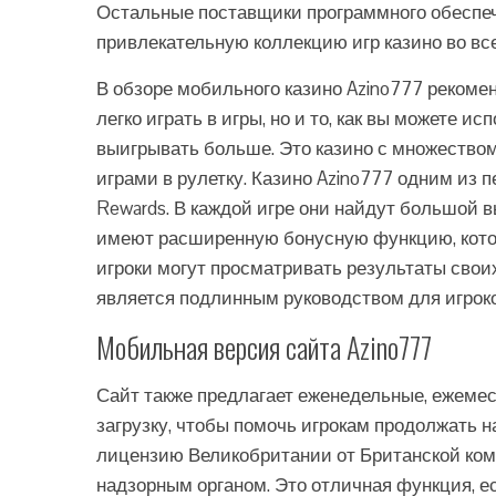
Остальные поставщики программного обеспеч
привлекательную коллекцию игр казино во все
В обзоре мобильного казино Azino777 рекомен
легко играть в игры, но и то, как вы можете 
выигрывать больше. Это казино с множество
играми в рулетку. Казино Azino777 одним из 
Rewards. В каждой игре они найдут большой в
имеют расширенную бонусную функцию, котор
игроки могут просматривать результаты своих
является подлинным руководством для игроко
Мобильная версия сайта Azino777
Сайт также предлагает еженедельные, ежеме
загрузку, чтобы помочь игрокам продолжать 
лицензию Великобритании от Британской ком
надзорным органом. Это отличная функция, ес