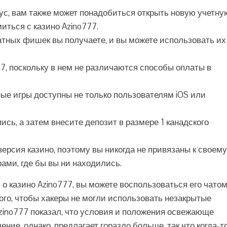
ус, вам также может понадобиться открыть новую учетну
иться с казино Azino777.
тных фишек вы получаете, и вы можете использовать их
77, поскольку в нем не различаются способы оплаты в
ые игры доступны не только пользователям iOS или
ись, а затем внесите депозит в размере 1 канадского
ерсия казино, поэтому вы никогда не привязаны к своему
ами, где бы вы ни находились.
 казино Azino777, вы можете воспользоваться его чато
ого, чтобы хакеры не могли использовать незакрытые
zino777 показал, что условия и положения освежающе
ние, однако, предлагает гораздо больше, так что когда-т