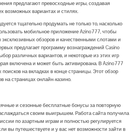
ения предлагают превосходные игры, создавая
х возможных вариантах и ​​стилях.
дуется тщательно продумать не только то, насколько
использовать мобильное приложение Azino777, чтобы
м эксклюзивных обзоров и качественными слотами и
первых предлагает программу вознаграждений Casino
ыбор различных вариантов, и некоторые из этих игр
ая включена и может быть активирована. В Azino777
 поисков на вкладках в конце страницы. Этот обзор
в на страницах онлайн-казино.
сячные и сезонные бесплатные бонусы за повторную
наслаждаться своим выигрышем. Работа сайта получила
иссии по азартным играм и полностью регулируется
ли вы путешествуете и у вас нет возможности зайти в