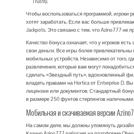
Trustly,
Чтобы воспользоваться программой, игроки р
хотят заработать. Если вас больше привлека
Jackpots. Это связано с тем, что Azino777 н
Качество бонуса означает, что у игроков ест
свои деньги. Все игры более привлекательны 
мобильных устройств. Независимо от того, где
развлечения, которые вам могут понадобиться 
сделать «Звездный путь», вдохновленный фи
владеть правами на Hortica от Enterprise D. 
лицензии или документов. Стандартный бону
в размере 250 фунтов стерлингов наличными
Мобильная и скачиваемая версии Azino7
На самом деле, мы должны упомянуть дизайн к
Казино Azino777 работает на платформе Obe