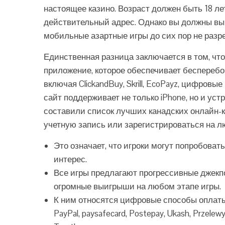
настоящее казино. Возраст должен быть 18 ле
действительный адрес. Однако вы должны вы
мобильные азартные игры до сих пор не разр
Единственная разница заключается в том, ч
приложение, которое обеспечивает бесперебо
включая ClickandBuy, Skrill, EcoPayz, цифровые
сайт поддерживает не только iPhone, но и уст
составили список лучших канадских онлайн-к
учетную запись или зарегистрироваться на 
Это означает, что игроки могут попробоват
интерес.
Все игры предлагают прогрессивные джекпо
огромные выигрыши на любом этапе игры.
К ним относятся цифровые способы оплаты, так
PayPal, paysafecard, Postepay, Ukash, Przelewy