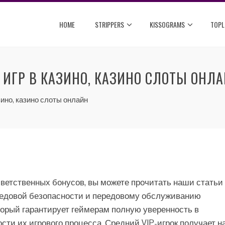
HOME
STRIPPERS
KISSOGRAMS
TOPL
Г ИГР В КАЗИНО, КАЗИНО СЛОТЫ ОНЛ
зино, казино слоты онлайн
иветственных бонусов, вы можете прочитать наши статьи
ередовой безопасности и передовому обслуживанию
оторый гарантирует геймерам полную уверенность в
сти их игрового процесса. Средний VIP-игрок получает н