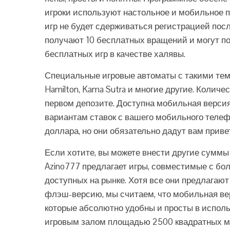
игроки используют настольное и мобильное 
игр не будет сдерживаться регистрацией после
получают 10 бесплатных вращений и могут п
бесплатных игр в качестве халявы.
Специальные игровые автоматы с такими темами,
Hamilton, Kama Sutra и многие другие. Колич
первом депозите. Доступна мобильная версия
вариантам ставок с вашего мобильного телефо
доллара, но они обязательно дадут вам привет
Если хотите, вы можете внести другие суммы 
Azino777 предлагает игры, совместимые с б
доступных на рынке. Хотя все они предлагаю
флэш-версию, мы считаем, что мобильная вер
которые абсолютно удобны и просты в исполь
игровым залом площадью 2500 квадратных м