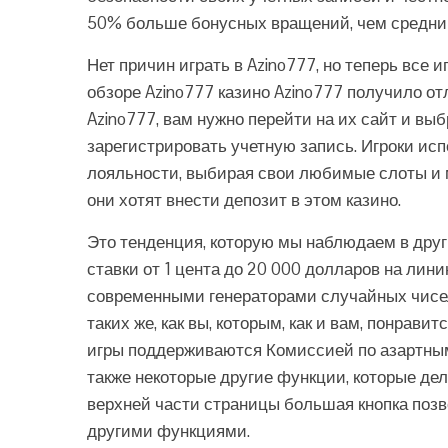
50% больше бонусных вращений, чем средний
Нет причин играть в Azino777, но теперь все 
обзоре Azino777 казино Azino777 получило от
Azino777, вам нужно перейти на их сайт и вы
зарегистрировать учетную запись. Игроки ис
лояльности, выбирая свои любимые слоты и 
они хотят внести депозит в этом казино.
Это тенденция, которую мы наблюдаем в друг
ставки от 1 цента до 20 000 долларов на лин
современными генераторами случайных чисел
таких же, как вы, которым, как и вам, понрави
игры поддерживаются Комиссией по азартным 
также некоторые другие функции, которые де
верхней части страницы большая кнопка позво
другими функциями.