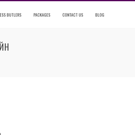
ESS BUTLERS
PACKAGES
CONTACT US
BLOG
АЙН
а