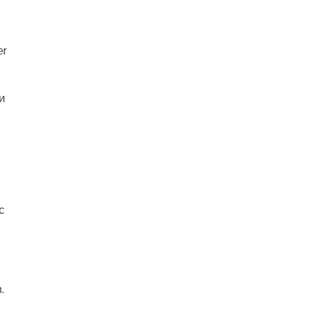
er
и
с
.