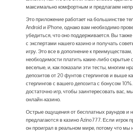
максимально комфортным и предлагаем непре
Это приложение работает на большинстве те
Android и iPhone, однако вам необходимо про
убедиться, что оно поддерживается. Вы также
с экспертами нашего казино и получать совет
игру. Это все в дополнение к преимуществам,
необходимости платить какие-либо скрытые сб
веселые, и, как показали эти тесты, многим 
депозитов от 20 фунтов стерлингов и выше ка
стерлингов с вашего депозита с бонусом 10%.
достаточно игр, чтобы заинтересовать вас, м
онлайн-казино.
Острые ощущения от бесплатных раундов и н
предлагаются в казино Azino777. Если игрок п
он проиграл в реальном мире, потому что мы 