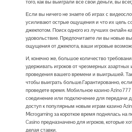
того, как вы выиграли все свои деньги, вы вс
Если вы ничего не знаете об играх с видеосло
усиливают острые ощущения и что их цель сос
джекпотом. Поиск одного из лучших онлайн-ка
удовольствие. Предпочитаете ли вы новые в
ощущения от джекпота, ваши игровые возможн
И, конечно же, большое количество требован
удерживать игроков от чрезмерных азартных 
проведения вашего времени и выигрышей. Так
чтобы выиграть больше.Гарантированно, если 
проведете время. Мобильное казино Azino777 
соединение или подключение для передачи да
доступ к популярным новым играм казино Azin
Microgaming за короткое время поднялась на п
Casino предназначено для игроков, которые хо
делая ставки.