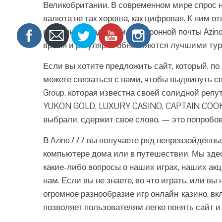
Великобритании. В современном мире спрос 
валюта не так хороша, как цифровая. К ним отн
связанные с адресом электронной почты Azin
время и регулярно обновляются лучшими ту
Если вы хотите предложить сайт, который, п
можете связаться с нами, чтобы выдвинуть с
Group, которая известна своей солидной реп
YUKON GOLD, LUXURY CASINO, CAPTAIN COOKS. 
выбрали, сдержит свое слово, — это попробов
В Azino777 вы получаете ряд непревзойденных
компьютере дома или в путешествии. Мы здесь
какие-либо вопросы о наших играх, наших акц
нам. Если вы не знаете, во что играть, или вы
огромное разнообразие игр онлайн-казино, вклю
позволяет пользователям легко понять сайт и 