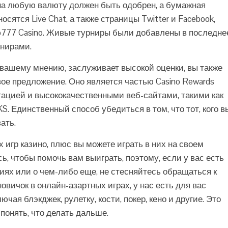
на любую валюту должен быть одобрен, а бумажная
осятся Live Chat, а также страницы Twitter и Facebook,
o777 Casino. Живые турниры были добавлены в последне
рнирами.
о вашему мнению, заслуживает высокой оценки, вы также
вое предложение. Оно является частью Casino Rewards
утацией и высококачественными веб-сайтами, такими как
Единственный способ убедиться в том, что тот, кого в
ать.
 игр казино, плюс вы можете играть в них на своем
, чтобы помочь вам выиграть, поэтому, если у вас есть
иях или о чем-либо еще, не стесняйтесь обращаться к
 новичок в онлайн-азартных играх, у нас есть для вас
чая блэкджек, рулетку, кости, покер, кено и другие. Это
понять, что делать дальше.