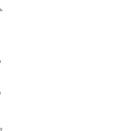
ль
о
м
ку