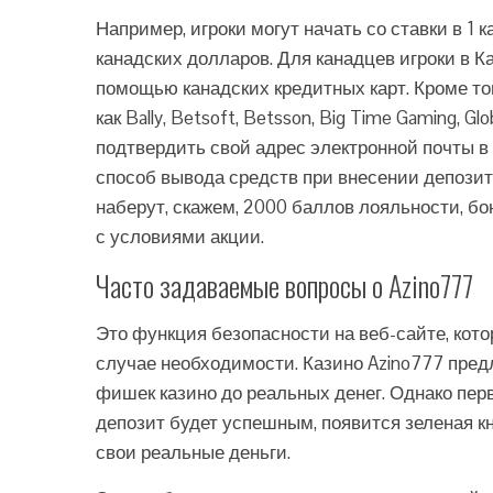
Например, игроки могут начать со ставки в 1 
канадских долларов. Для канадцев игроки в 
помощью канадских кредитных карт. Кроме то
как Bally, Betsoft, Betsson, Big Time Gaming, G
подтвердить свой адрес электронной почты в
способ вывода средств при внесении депозита
наберут, скажем, 2000 баллов лояльности, б
с условиями акции.
Часто задаваемые вопросы о Azino777
Это функция безопасности на веб-сайте, кото
случае необходимости. Казино Azino777 предла
фишек казино до реальных денег. Однако перв
депозит будет успешным, появится зеленая кн
свои реальные деньги.