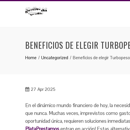
Skip
to
content
BENEFICIOS DE ELEGIR TURBOP
Home
Uncategorized
Beneficios de elegir Turbopeso
27
Apr 2025
En el dinámico mundo financiero de hoy, la neces
que nunca. Muchas veces, imprevistos como gasto
oportunidad única, requieren soluciones inmediat
PlataPrestamos
entran en acción! Estas alternativ