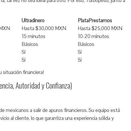
a, tal vez no sea ideal para otro. Por eso, Turbopeso, junto a
Ultradinero
PlataPrestamos
 MXN
Hasta $30,000 MXN
Hasta $25,000 MXN
15 minutos
10-20 minutos
Básicos
Básicos
Sí
Sí
Sí
Sí
 situación financiera!
ncia, Autoridad y Confianza)
e mexicanos a salir de apuros financieros. Su equipo está
cio al cliente, lo que garantiza una experiencia sólida y