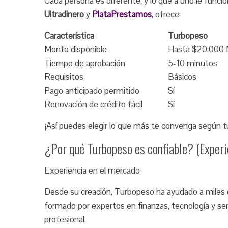
Cada persona es diferente, y lo que a uno le funcion
Ultradinero
y
PlataPrestamos
, ofrece:
Característica
Turbopeso
Monto disponible
Hasta $20,000
Tiempo de aprobación
5-10 minutos
Requisitos
Básicos
Pago anticipado permitido
Sí
Renovación de crédito fácil
Sí
¡Así puedes elegir lo que más te convenga según tu
¿Por qué Turbopeso es confiable? (Experie
Experiencia en el mercado
Desde su creación, Turbopeso ha ayudado a miles d
formado por expertos en finanzas, tecnología y servi
profesional.