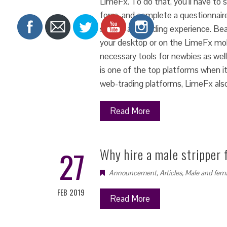
LimeFx. To do that, you’ll have to 
form, and complete a questionnaire
status, and trading experience. Be
your desktop or on the LimeFx mobi
necessary tools for newbies as wel
is one of the top platforms when i
web-trading platforms, LimeFx also
Read More
27
Why hire a male stripper 
Announcement
,
Articles
,
Male and fema
FEB 2019
Read More