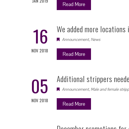
JAN 2019
Read More
16
We added more locations i
Announcement
,
News
NOV 2018
Read More
05
Additional strippers need
Announcement
,
Male and female stripp
NOV 2018
Read More
December promotions for 