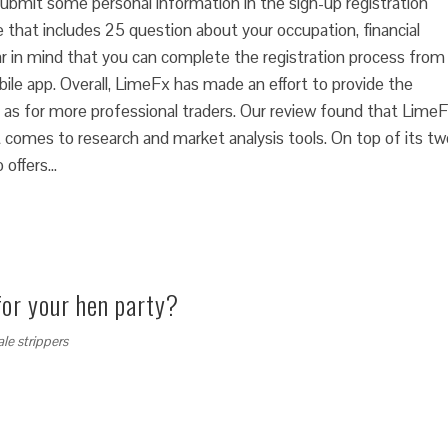
submit some personal information in the sign-up registration
 that includes 25 question about your occupation, financial
ar in mind that you can complete the registration process from
le app. Overall, LimeFx has made an effort to provide the
l as for more professional traders. Our review found that Lime
t comes to research and market analysis tools. On top of its tw
 offers…
for your hen party?
le strippers