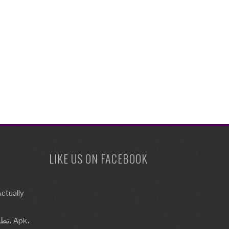
LIKE US ON FACEBOOK
ctually