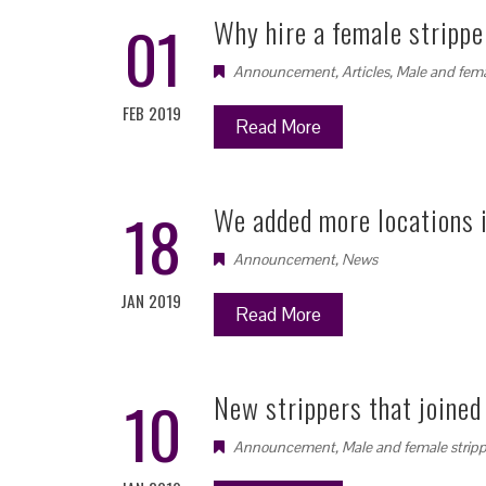
01
Why hire a female strippe
Announcement
,
Articles
,
Male and fema
FEB 2019
Read More
18
We added more locations i
Announcement
,
News
JAN 2019
Read More
10
New strippers that joined
Announcement
,
Male and female stripp