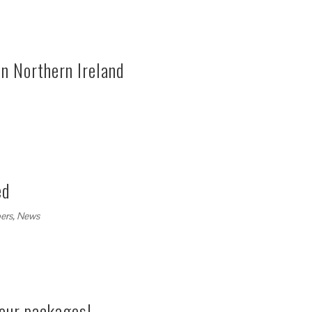
n Northern Ireland
ed
ers
,
News
our packages!