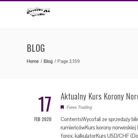
Skip
to
content
BLOG
Home
Blog
Page 3,159
17
Aktualny Kurs Korony Nor
Forex Trading
FEB 2020
ContentsWycofali ze sprzedaży bile
rumieńcówKurs korony norweskiej N
forex, kalkulatorKurs USD/CHF (Dola