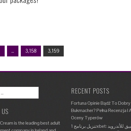
1
…
3,158
3,159
RECENT POSTS
Fortuna Opinie Bądź To Dobry
 US
Bukmacher? Pełna Recenzja I A
Oceny Typerów
 Cream is the leading best adult
تنزيل برنامج 1xbet: تطبيق للأندرويد، Apk،
nment company in Ireland and