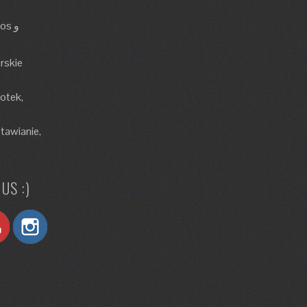
rskie
lotek,
tawianie,
US :)