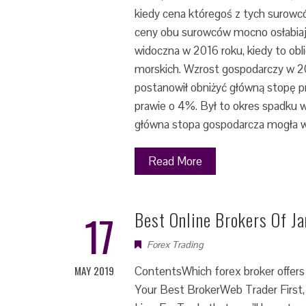
kiedy cena któregoś z tych surowcó
ceny obu surowców mocno osłabiają
widoczna w 2016 roku, kiedy to ob
morskich. Wzrost gospodarczy w 20
postanowił obniżyć główną stopę p
prawie o 4%. Był to okres spadku
główna stopa gospodarcza mogła 
Read More
17
Best Online Brokers Of J
Forex Trading
MAY 2019
ContentsWhich forex broker offers
Your Best BrokerWeb Trader First, 