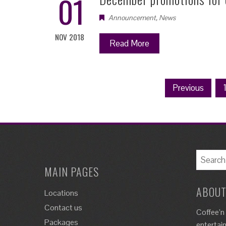
01
Announcement
,
News
NOV 2018
Read More
Posts
Previous
navigation
Search
for:
MAIN PAGES
ABOUT
Locations
Contact us
Coffee’n
Packages
entertai