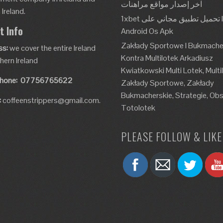
آخر إصدار مواقع مراهنات
Ireland.
1xbet تحميل تطبيق مجاني على Ios و
t Info
Android Os Apk
Zakłady Sportowe I Bukmache
ss:
we cover the entire Ireland
Kontra Multilotek Arkadiusz
hern Ireland
Kwiatkowski Multi Lotek, Multi
hone:
07756765622
Zakłady Sportowe, Zakłady
Bukmacherskie, Strategie, Obs
:
coffeenstrippers@gmail.com.
Totolotek
PLEASE FOLLOW & LIKE 