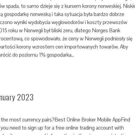
w spada, to samo dzieje się z kursem korony norweskiej. Niski
 gospodarkę norweską i taka sytuacja była bardzo dobrze
liczono wyniki wydobycia węglowodorów i koszty przewozów
15 roku w Norwegii był bliski zeru, dlatego Norges Bank
rocentową, co spowodowało, że ceny w Norwegii podniosły się
 wartości korony wzrostem cen importowanych towarów. Aby
wrócić do poziomu 1% gospodarka…
anuary 2023
 the most currency pairs?Best Online Broker Mobile AppFind
you need to sign up for a free online trading account with