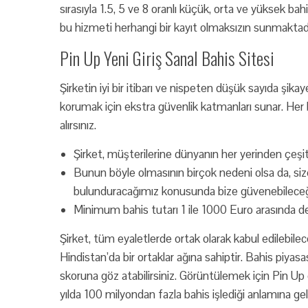
sırasıyla 1.5, 5 ve 8 oranlı küçük, orta ve yüksek bahis
bu hizmeti herhangi bir kayıt olmaksızın sunmaktadı
Pin Up Yeni Giriş Sanal Bahis Sitesi
Şirketin iyi bir itibarı ve nispeten düşük sayıda şikay
korumak için ekstra güvenlik katmanları sunar. Her b
alırsınız.
Şirket, müşterilerine dünyanın her yerinden çeşitli 
Bunun böyle olmasının birçok nedeni olsa da, si
bulunduracağımız konusunda bize güvenebileceği
Minimum bahis tutarı 1 ile 1000 Euro arasında d
Şirket, tüm eyaletlerde ortak olarak kabul edilebil
Hindistan’da bir ortaklar ağına sahiptir. Bahis piyas
skoruna göz atabilirsiniz. Görüntülemek için Pin Up ca
yılda 100 milyondan fazla bahis işlediği anlamına gel