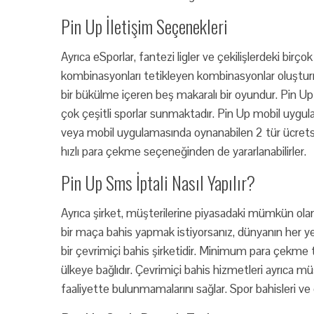
Pin Up İletişim Seçenekleri
Ayrıca eSporlar, fantezi ligler ve çekilişlerdeki birçok
kombinasyonları tetikleyen kombinasyonlar oluştu
bir bükülme içeren beş makaralı bir oyundur. Pin Up 
çok çeşitli sporlar sunmaktadır. Pin Up mobil uygula
veya mobil uygulamasında oynanabilen 2 tür ücretsiz
hızlı para çekme seçeneğinden de yararlanabilirler.
Pin Up Sms İptali Nasıl Yapılır?
Ayrıca şirket, müşterilerine piyasadaki mümkün olan e
bir maça bahis yapmak istiyorsanız, dünyanın her yerin
bir çevrimiçi bahis şirketidir. Minimum para çekme
ülkeye bağlıdır. Çevrimiçi bahis hizmetleri ayrıca müş
faaliyette bulunmamalarını sağlar. Spor bahisleri ve