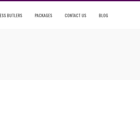
ESS BUTLERS
PACKAGES
CONTACT US
BLOG