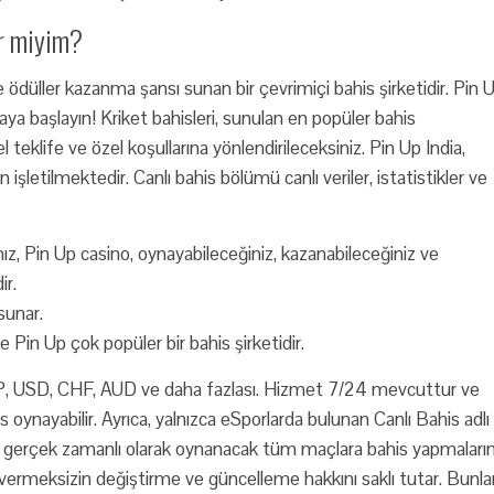
ir miyim?
ödüller kazanma şansı sunan bir çevrimiçi bahis şirketidir. Pin 
a başlayın! Kriket bahisleri, sunulan en popüler bahis
l teklife ve özel koşullarına yönlendirileceksiniz. Pin Up India,
n işletilmektedir. Canlı bahis bölümü canlı veriler, istatistikler ve
nız, Pin Up casino, oynayabileceğiniz, kazanabileceğiniz ve
ir.
 sunar.
 Pin Up çok popüler bir bahis şirketidir.
 GBP, USD, CHF, AUD ve daha fazlası. Hizmet 7/24 mevcuttur ve
his oynayabilir. Ayrıca, yalnızca eSporlarda bulunan Canlı Bahis adlı
arın gerçek zamanlı olarak oynanacak tüm maçlara bahis yapmaların
vermeksizin değiştirme ve güncelleme hakkını saklı tutar. Bunla