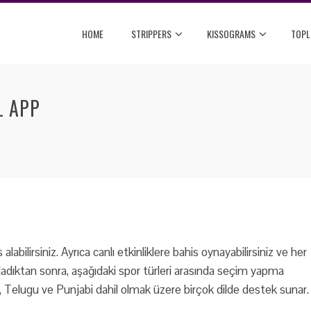
HOME
STRIPPERS
KISSOGRAMS
TOPL
L APP
alabilirsiniz. Ayrıca canlı etkinliklere bahis oynayabilirsiniz ve her
ladıktan sonra, aşağıdaki spor türleri arasında seçim yapma
e, Telugu ve Punjabi dahil olmak üzere birçok dilde destek sunar.