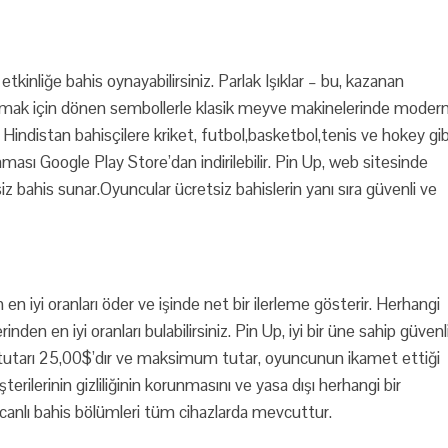
 etkinliğe bahis oynayabilirsiniz. Parlak Işıklar – bu, kazanan
rmak için dönen sembollerle klasik meyve makinelerinde moder
Hindistan bahisçilere kriket, futbol,basketbol,tenis ve hokey gib
ması Google Play Store’dan indirilebilir. Pin Up, web sitesinde
 bahis sunar.Oyuncular ücretsiz bahislerin yanı sıra güvenli ve
n iyi oranları öder ve işinde net bir ilerleme gösterir. Herhangi
den en iyi oranları bulabilirsiniz. Pin Up, iyi bir üne sahip güvenl
 tutarı 25,00$’dır ve maksimum tutar, oyuncunun ikamet ettiği
terilerinin gizliliğinin korunmasını ve yasa dışı herhangi bir
 canlı bahis bölümleri tüm cihazlarda mevcuttur.