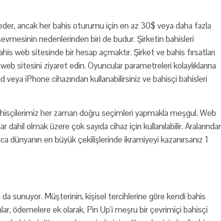
 eder, ancak her bahis oturumu için en az 30$ veya daha fazla
 sevmesinin nedenlerinden biri de budur. Şirketin bahisleri
ahis web sitesinde bir hesap açmaktır. Şirket ve bahis fırsatları
web sitesini ziyaret edin. Oyuncular parametreleri kolaylıklarına
d veya iPhone cihazından kullanabilirsiniz ve bahisçi bahisleri
bahisçilerimiz her zaman doğru seçimleri yapmakla meşgul. Web
rlar dahil olmak üzere çok sayıda cihaz için kullanılabilir. Aralarında
ıca dünyanın en büyük çekilişlerinde ikramiyeyi kazanırsanız 1
ı da sunuyor. Müşterinin, kişisel tercihlerine göre kendi bahis
nlar, ödemelere ek olarak, Pin Up’i meşru bir çevrimiçi bahisçi