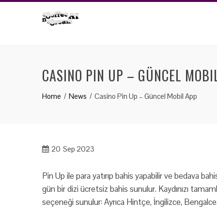
Skip
to
content
CASINO PIN UP – GÜNCEL MOBI
Home
News
Casino Pin Up – Güncel Mobil App
20
Sep 2023
Pin Up ile para yatırıp bahis yapabilir ve bedava bahis 
gün bir dizi ücretsiz bahis sunulur. Kaydınızı tamam
seçeneği sunulur: Ayrıca Hintçe, İngilizce, Bengalc