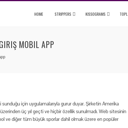
HOME
STRIPPERS
KISSOGRAMS
TOPL
GIRIŞ MOBIL APP
 App
i sunduğu için uygulamalarıyla gurur duyar. Şirketin Amerika
zerinden üç yıl geçti ve hiçbir özellik sunulmadı. Web sitesinin
etbol ve diğer tüm büyük sporlar dahil olmak üzere en popüler