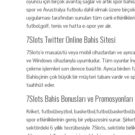
oyuncu için birçok avantaj sağlar ve artık spor bah
spor ve Avustralya futbolu dahil olmak üzere birçok f
uygulaması tarafından sunulan tüm canlı etkinlikleri 
futbol,golf, tenis ve hatta e-spor yer alır.
7Slots Twitter Online Bahis Sitesi
7Slots’e masaüstü veya mobil cihazlardan ve ayrıca h
ve Windows cihazlarıyla uyumludur. Tüm oyunlar İng
çekme işlemleri son derece basittir. Ayrıca birden fazla
Bahisçinin çok büyük bir müşteri tabanı vardır ve s
taahhüt eder.
7Slots Bahis Bonusları ve Promosyonları
Kriket, futbol,beyzbol, basketbol,futbol,basketbol,b
spor etkinliklerinin geniş bir yelpazesini sunar. Şirket
sektördeki 6 yıllık tecrübesiyle 7Slots, sektörle bir