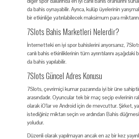
diğer spor dallarında en iyi canlı bahis oranlarını su
da bahis oynayabilir. Ayrıca, kulüp üyelerinin yarışmalar
bir etkinliğe yatırılabilecek maksimum para miktarını
7Slots Bahis Marketleri Nelerdir?
İnternetteki en iyi spor bahislerini arıyorsanız, 7Slo
canlı bahis etkinliklerinin tüm ayrıntılarını aşağıdaki
da bahis yapılabilir.
7Slots Güncel Adres Konusu
7Slots, çevrimiçi kumar pazarında iyi bir üne sahipti
arasındadır. Oyuncular tek bir maç seçip evlerinin raha
olarak iO’lar ve Android için de mevcuttur. Şirket, ya
istediğiniz miktarı seçin ve ardından Bahis düğmesin
yoludur.
Düzenli olarak yapılmayan ancak en az bir kez yayınl