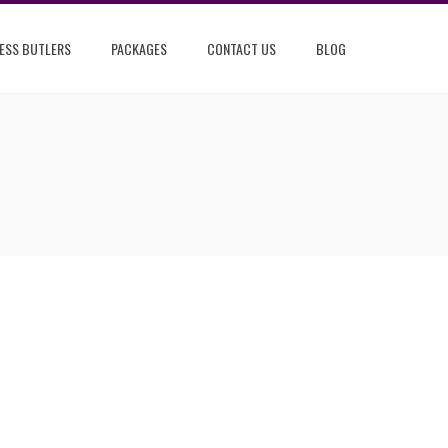
ESS BUTLERS
PACKAGES
CONTACT US
BLOG