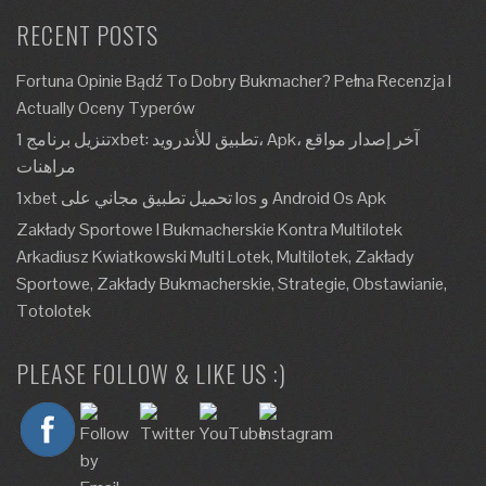
RECENT POSTS
Fortuna Opinie Bądź To Dobry Bukmacher? Pełna Recenzja I
Actually Oceny Typerów
تنزيل برنامج 1xbet: تطبيق للأندرويد، Apk، آخر إصدار مواقع
مراهنات
1xbet تحميل تطبيق مجاني على Ios و Android Os Apk
Zakłady Sportowe I Bukmacherskie Kontra Multilotek
Arkadiusz Kwiatkowski Multi Lotek, Multilotek, Zakłady
Sportowe, Zakłady Bukmacherskie, Strategie, Obstawianie,
Totolotek
PLEASE FOLLOW & LIKE US :)