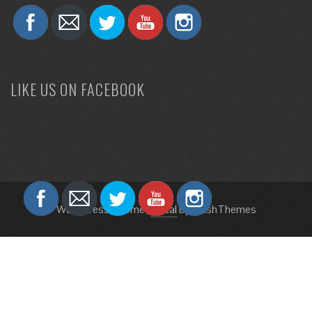
LIKE US ON FACEBOOK
WordPress Theme
|
Total
by HashThemes