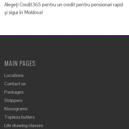
Alegeți Credit365 pentru un credit pentru pensionari rapid
și sigur în Moldova!
MAIN PAGES
Locations
Contact us
Packages
Strippers
Kissograms
Topless butlers
Life drawing classes