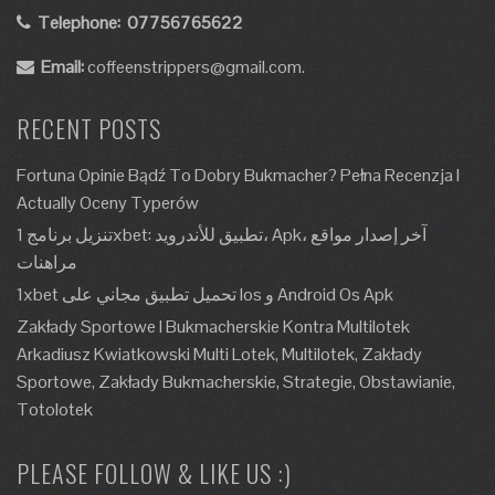
Telephone:
07756765622
Email:
coffeenstrippers@gmail.com.
RECENT POSTS
Fortuna Opinie Bądź To Dobry Bukmacher? Pełna Recenzja I
Actually Oceny Typerów
تنزيل برنامج 1xbet: تطبيق للأندرويد، Apk، آخر إصدار مواقع
مراهنات
1xbet تحميل تطبيق مجاني على Ios و Android Os Apk
Zakłady Sportowe I Bukmacherskie Kontra Multilotek
Arkadiusz Kwiatkowski Multi Lotek, Multilotek, Zakłady
Sportowe, Zakłady Bukmacherskie, Strategie, Obstawianie,
Totolotek
PLEASE FOLLOW & LIKE US :)