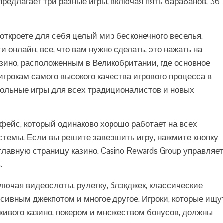
 предлагает три разные игры, включая пять барабанов, 36
 откроете для себя целый мир бесконечного веселья.
и онлайн, все, что вам нужно сделать, это нажать на
зино, расположенным в Великобритании, где основное
рокам самого высокого качества игрового процесса в
стольные игры для всех традиционалистов и новых
рфейс, который одинаково хорошо работает на всех
стемы. Если вы решите завершить игру, нажмите кнопку
 главную страницу казино. Casino Rewards Group управляет
.
ключая видеослоты, рулетку, блэкджек, классические
ссивным джекпотом и многое другое. Игроки, которые ищу
живого казино, покером и множеством бонусов, должны