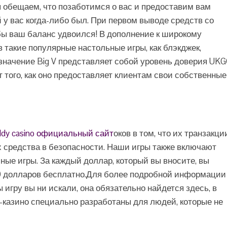
 обещаем, что позаботимся о вас и предоставим вам
у вас когда-либо был. При первом выводе средств со
бы ваш баланс удвоился! В дополнение к широкому
 такие популярные настольные игры, как блэкджек,
означение Big V представляет собой уровень доверия UK
т того, как оно предоставляет клиентам свои собственные
ddy casino официальный сайт
оков в том, что их транзакци
х средства в безопасности. Наши игры также включают
чные игры. За каждый доллар, который вы вносите, вы
0 долларов бесплатно.Для более подробной информации
ы игру вы ни искали, она обязательно найдется здесь, в
н-казино специально разработаны для людей, которые не