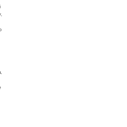
й
,
р
,
е