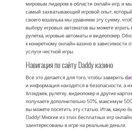
мировым лидером в области онлайн-игр, и мы
самый захватывающий игровой опыт, который 
своего кошелька мы уравняем эту сумму, что
выбору игровых автоматов вы можете играть в
рулетка, игровые автоматы и видеопокер. Об
к конкретному онлайн-казино в зависимости о
услуги честной игры.
Навигация по сайту Daddy казино
Все это делается для того, чтобы заверить
da
и информация находятся в безопасности, а и
блэкджек, рулетку, видеопокер и другие карто
получаете дополнительно 50%, максимум 50
вы можете посетить эту статью. Итак, какую б
Daddy! Многие из этих бесплатных игр онлай
заинтересованы в игре на реальные деньги.