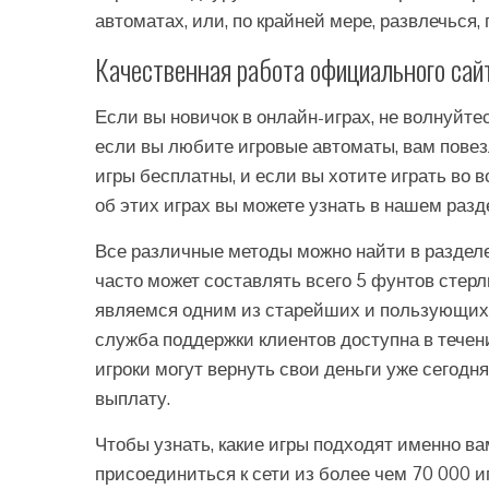
автоматах, или, по крайней мере, развлечьс
Качественная работа официального сай
Если вы новичок в онлайн-играх, не волнуйтес
если вы любите игровые автоматы, вам повезло
игры бесплатны, и если вы хотите играть во в
об этих играх вы можете узнать в нашем разд
Все различные методы можно найти в раздел
часто может составлять всего 5 фунтов стерл
являемся одним из старейших и пользующих
служба поддержки клиентов доступна в течение
игроки могут вернуть свои деньги уже сегодня
выплату.
Чтобы узнать, какие игры подходят именно ва
присоединиться к сети из более чем 70 000 и