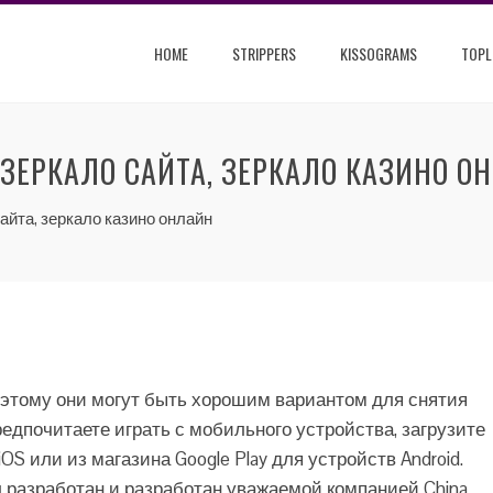
HOME
STRIPPERS
KISSOGRAMS
TOPL
Е ЗЕРКАЛО САЙТА, ЗЕРКАЛО КАЗИНО О
сайта, зеркало казино онлайн
оэтому они могут быть хорошим вариантом для снятия
редпочитаете играть с мобильного устройства, загрузите
OS или из магазина Google Play для устройств Android.
л разработан и разработан уважаемой компанией China