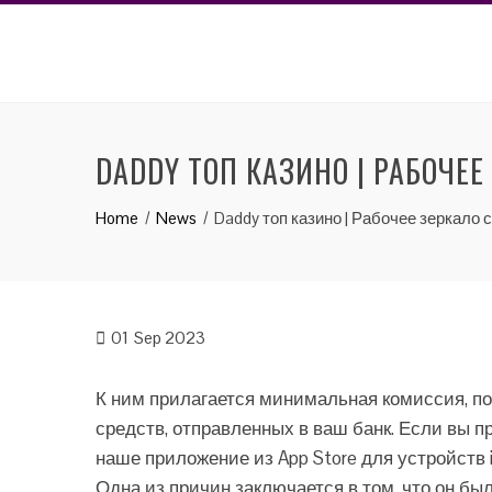
Skip
to
content
DADDY ТОП КАЗИНО | РАБОЧЕ
Home
News
Daddy топ казино | Рабочее зеркало 
01
Sep 2023
К ним прилагается минимальная комиссия, п
средств, отправленных в ваш банк. Если вы п
наше приложение из App Store для устройств i
Одна из причин заключается в том, что он бы