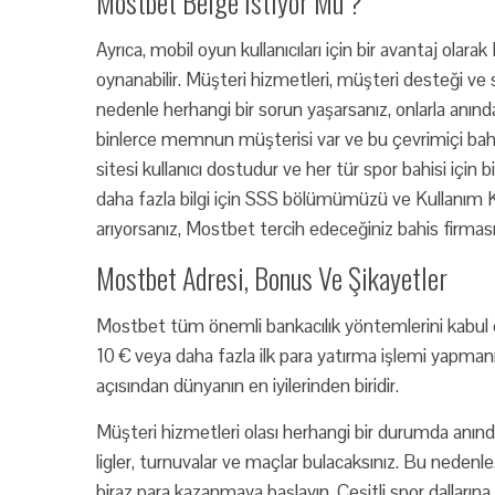
Mostbet Belge İstiyor Mu ?
Ayrıca, mobil oyun kullanıcıları için bir avantaj olar
oynanabilir. Müşteri hizmetleri, müşteri desteği ve
nedenle herhangi bir sorun yaşarsanız, onlarla anınd
binlerce memnun müşterisi var ve bu çevrimiçi bahis
sitesi kullanıcı dostudur ve her tür spor bahisi için
daha fazla bilgi için SSS bölümümüzü ve Kullanım Kı
arıyorsanız, Mostbet tercih edeceğiniz bahis firması
Mostbet Adresi, Bonus Ve Şikayetler
Mostbet tüm önemli bankacılık yöntemlerini kabul ede
10 € veya daha fazla ilk para yatırma işlemi yapmanı
açısından dünyanın en iyilerinden biridir.
Müşteri hizmetleri olası herhangi bir durumda anınd
ligler, turnuvalar ve maçlar bulacaksınız. Bu nedenle,
biraz para kazanmaya başlayın. Çeşitli spor dallarına 