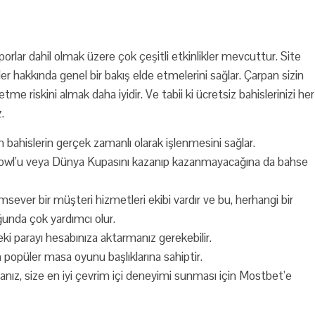
sporlar dahil olmak üzere çok çeşitli etkinlikler mevcuttur. Site
ler hakkında genel bir bakış elde etmelerini sağlar. Çarpan sizin
e riskini almak daha iyidir. Ve tabii ki ücretsiz bahislerinizi her
.
m bahislerin gerçek zamanlı olarak işlenmesini sağlar.
rbowl’u veya Dünya Kupasını kazanıp kazanmayacağına da bahse
msever bir müşteri hizmetleri ekibi vardır ve bu, herhangi bir
uğunda çok yardımcı olur.
deki parayı hesabınıza aktarmanız gerekebilir.
popüler masa oyunu başlıklarına sahiptir.
anız, size en iyi çevrim içi deneyimi sunması için Mostbet’e