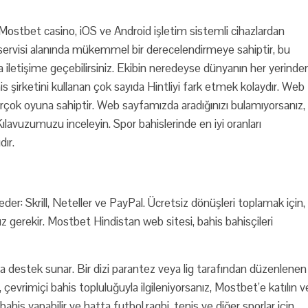
ak Mostbet casino, iOS ve Android işletim sistemli cihazlardan
 servisi alanında mükemmel bir derecelendirmeye sahiptir, bu
a iletişime geçebilirsiniz. Ekibin neredeyse dünyanın her yerinde
 şirketini kullanan çok sayıda Hintliyi fark etmek kolaydır. Web
 birçok oyuna sahiptir. Web sayfamızda aradığınızı bulamıyorsanız,
lavuzumuzu inceleyin. Spor bahislerinde en iyi oranları
dır.
r: Skrill, Neteller ve PayPal. Ücretsiz dönüşleri toplamak için,
z gerekir. Mostbet Hindistan web sitesi, bahis bahisçileri
a destek sunar. Bir dizi parantez veya lig tarafından düzenlenen
 çevrimiçi bahis topluluğuyla ilgileniyorsanız, Mostbet’e katılın v
bahis yapabilir ve hatta futbol,ragbi, tenis ve diğer sporlar için