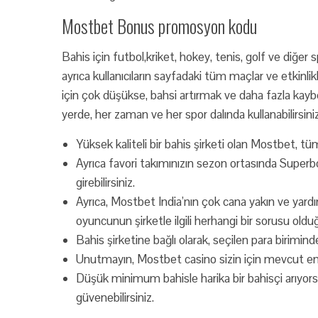
Mostbet Bonus promosyon kodu
Bahis için futbol,kriket, hokey, tenis, golf ve diğer 
ayrıca kullanıcıların sayfadaki tüm maçlar ve etkinlik
için çok düşükse, bahsi artırmak ve daha fazla kaybetm
yerde, her zaman ve her spor dalında kullanabilirsiniz
Yüksek kaliteli bir bahis şirketi olan Mostbet, tü
Ayrıca favori takımınızın sezon ortasında Supe
girebilirsiniz.
Ayrıca, Mostbet India’nın çok cana yakın ve yardı
oyuncunun şirketle ilgili herhangi bir sorusu old
Bahis şirketine bağlı olarak, seçilen para birimin
Unutmayın, Mostbet casino sizin için mevcut en 
Düşük minimum bahisle harika bir bahisçi arıyors
güvenebilirsiniz.