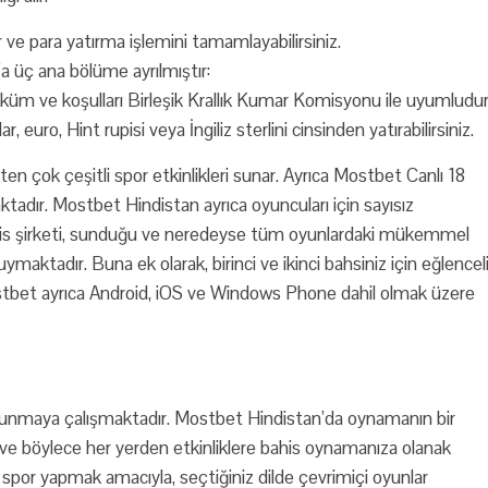
ve para yatırma işlemini tamamlayabilirsiniz.
fa üç ana bölüme ayrılmıştır:
küm ve koşulları Birleşik Krallık Kumar Komisyonu ile uyumludur
 euro, Hint rupisi veya İngiliz sterlini cinsinden yatırabilirsiniz.
kten çok çeşitli spor etkinlikleri sunar. Ayrıca Mostbet Canlı 18
tadır. Mostbet Hindistan ayrıca oyuncuları için sayısız
ahis şirketi, sunduğu ve neredeyse tüm oyunlardaki mükemmel
ymaktadır. Buna ek olarak, birinci ve ikinci bahsiniz için eğlencel
stbet ayrıca Android, iOS ve Windows Phone dahil olmak üzere
olu sunmaya çalışmaktadır. Mostbet Hindistan’da oynamanın bir
ve böylece her yerden etkinliklere bahis oynamanıza olanak
de spor yapmak amacıyla, seçtiğiniz dilde çevrimiçi oyunlar