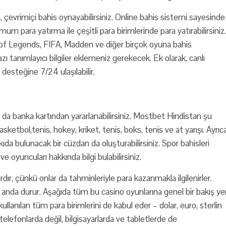
, çevrimiçi bahis oynayabilirsiniz. Online bahis sistemi sayesinde
um para yatırma ile çeşitli para birimlerinde para yatırabilirsiniz.
 of Legends, FIFA, Madden ve diğer birçok oyuna bahis
zı tanımlayıcı bilgiler eklemeniz gerekecek. Ek olarak, canlı
desteğine 7/24 ulaşılabilir.
 da banka kartından yararlanabilirsiniz. Mostbet Hindistan şu
asketbol,tenis, hokey, kriket, tenis, boks, tenis ve at yarışı. Ayrıc
a bulunacak bir cüzdan da oluşturabilirsiniz. Spor bahisleri
e oyuncuları hakkında bilgi bulabilirsiniz.
ır, çünkü onlar da tahminleriyle para kazanmakla ilgilenirler.
 anda durur. Aşağıda tüm bu casino oyunlarına genel bir bakış ye
llanılan tüm para birimlerini de kabul eder – dolar, euro, sterlin
telefonlarda değil, bilgisayarlarda ve tabletlerde de