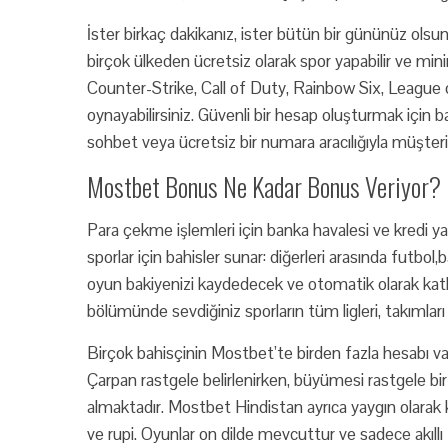
İster birkaç dakikanız, ister bütün bir gününüz olsun
birçok ülkeden ücretsiz olarak spor yapabilir ve minim
Counter-Strike, Call of Duty, Rainbow Six, League
oynayabilirsiniz. Güvenli bir hesap oluşturmak için ba
sohbet veya ücretsiz bir numara aracılığıyla müşteri 
Mostbet Bonus Ne Kadar Bonus Veriyor?
Para çekme işlemleri için banka havalesi ve kredi ya
sporlar için bahisler sunar: diğerleri arasında futbol,b
oyun bakiyenizi kaydedecek ve otomatik olarak katkıd
bölümünde sevdiğiniz sporların tüm ligleri, takımları v
Birçok bahisçinin Mostbet’te birden fazla hesabı vard
Çarpan rastgele belirlenirken, büyümesi rastgele bir
almaktadır. Mostbet Hindistan ayrıca yaygın olarak ku
ve rupi. Oyunlar on dilde mevcuttur ve sadece akıllı 