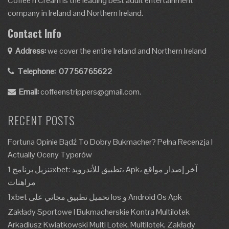
Coffee’n Cream is the leading best adult entertainment
company in Ireland and Northern Ireland.
Contact Info
Address:
we cover the entire Ireland and Northern Ireland
Telephone:
07756765622
Email:
coffeenstrippers@gmail.com.
RECENT POSTS
Fortuna Opinie Bądź To Dobry Bukmacher? Pełna Recenzja I
Actually Oceny Typerów
تنزيل برنامج 1xbet: تطبيق للأندرويد، Apk، آخر إصدار مواقع
مراهنات
1xbet تحميل تطبيق مجاني على Ios و Android Os Apk
Zakłady Sportowe I Bukmacherskie Kontra Multilotek
Arkadiusz Kwiatkowski Multi Lotek, Multilotek, Zakłady