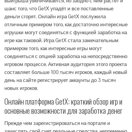
выигрыша увеличивается, но заодно с ним растёт и
шанс того, что GetX упадёт и все поставленные
деньги сгорят. Онлайн игра GetX послужила
отличным примером того, как достаточно интересные
игрушки могут соединяться с функцией заработка на
игре как таковой. Игра GetX стала замечательным
примером того, как интересные игры могут
соединяться с опцией заработка на непосредственно
игровом процессе. Активная аудитория этого проекта
составляет больше 100 тысяч игроков, каждый новый
день на сайте регистрирует аккаунты до 3 тысяч
новых игроков.
Онлайн платформа GetX: краткий обзор игр и
основные возможности для заработка денег
Прежде чем зарегистрироваться на портале и
зачислять свой счет реальные средства, непременно