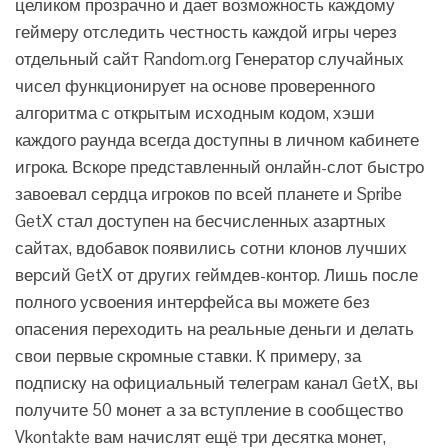
целиком прозрачно и дает возможность каждому
геймеру отследить честность каждой игры через
отдельный сайт Random.org Генератор случайных
чисел функционирует на основе проверенного
алгоритма с открытым исходным кодом, хэши
каждого раунда всегда доступны в личном кабинете
игрока. Вскоре представленный онлайн-слот быстро
завоевал сердца игроков по всей планете и Spribe
GetX стал доступен на бесчисленных азартных
сайтах, вдобавок появились сотни клонов лучших
версий GetX от других геймдев-контор. Лишь после
полного усвоения интерфейса вы можете без
опасения переходить на реальные деньги и делать
свои первые скромные ставки. К примеру, за
подписку на официальный телеграм канал GetX, вы
получите 50 монет а за вступление в сообщество
Vkontakte вам начислят ещё три десятка монет,