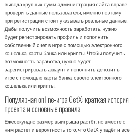
вывода крупных сумм администрация сайта вправе
проверить данные пользователя, именно поэтому
при регистрации стоит указывать реальные данные.
Дабы получить возможность заработать, нужно
будет регистрировать профиль и пополнить
собственный счет в игре с помощью электронного
кошелька, карты банка или крипты. Чтобы получить
возможность заработка, нужно будет
зарегистрировать аккаунт и пополнить депозит в
игре с помощью карты банка, своего электронного
кошелька или крипты.
Популярная online-игра GetX: краткая история
проекта и основные правила
Ежесекундно размер выигрыша растёт, но вместе с
ним растет и вероятность того, что GetX упадёт и все