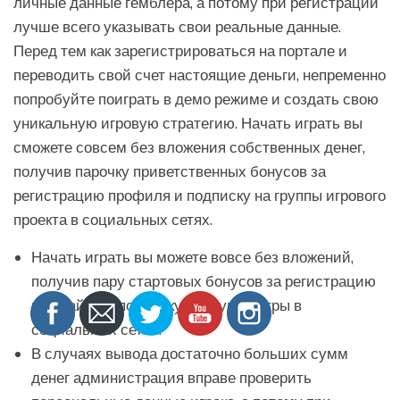
личные данные гемблера, а потому при регистрации
лучше всего указывать свои реальные данные.
Перед тем как зарегистрироваться на портале и
переводить свой счет настоящие деньги, непременно
попробуйте поиграть в демо режиме и создать свою
уникальную игровую стратегию. Начать играть вы
сможете совсем без вложения собственных денег,
получив парочку приветственных бонусов за
регистрацию профиля и подписку на группы игрового
проекта в социальных сетях.
Начать играть вы можете вовсе без вложений,
получив пару стартовых бонусов за регистрацию
профайла и подписку на группы игры в
социальных сетях.
В случаях вывода достаточно больших сумм
денег администрация вправе проверить