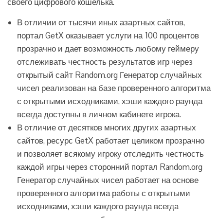
своего цифрового кошелька.
В отличии от тысячи иных азартных сайтов,
портал GetX оказывает услуги на 100 процентов
прозрачно и дает возможность любому геймеру
отслеживать честность результатов игр через
открытый сайт Random.org Генератор случайных
чисел реализован на базе проверенного алгоритма
с открытыми исходниками, хэши каждого раунда
всегда доступны в личном кабинете игрока.
В отличие от десятков многих других азартных
сайтов, ресурс GetX работает целиком прозрачно
и позволяет всякому игроку отследить честность
каждой игры через сторонний портал Random.org
Генератор случайных чисел работает на основе
проверенного алгоритма работы с открытыми
исходниками, хэши каждого раунда всегда