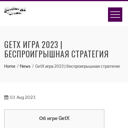
Skip
to
content
GETX ИГРА 2023 |
БЕСПРОИГРЫШНАЯ СТРАТЕГИЯ
Home
News
GetX игра 2023 | беспроигрышная стратегия
03
Aug 2023
Об игре GetX