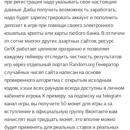
при регистрации надо указывать свои настоящие
данные. Дабы получить возможность заработать,
надо будет зарегистрировать аккаунт и пополнить
депозит в игре при помощи своего электронного
кошелька, крипты или карты любого банка. В отличии
от сотни многих других азартных сайтов, ресурс
GetX работает целиком прозрачно и позволяет
каждому геймеру отследить честность результатов
игр через отдельный портал Random.org Генератор
случайных чисел сайта написан на основе
проверенного алгоритма с открытым исходным
кодом, хэши всех раундов всегда доступны в личном
кабинете игрока. К примеру, за подписку на telegram
канал игры, вы получите 50 монет для игры а за
вступление в официальную группу Вконтакте вам
начислят еще тридцать монет, это вполне можно
будет применять для реальных ставок и реальных