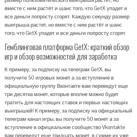
размер пользовательского выигрыша растёт, но
вместе с ним растёт и шанс того, что GetX упадет и
все деньги попросту сгорят. Каждую секунду размер
выигрыша растет, но вместе с ним растёт и шанс
того, что GetX упадет и все деньги попросту сгорят.
Гемблинговая платформа GetX: краткий обзор
игр и обзор возможностей для заработка
К примеру, за подписку на телеграм GetX, вы
получите 50 игровых монет а за вступление в
официальную группу Вконтакте вам переведут еще
три десятка монет, которые вполне можно будет
тратить для настоящих ставок и первых настоящих
выигрышей! К примеру, за подписку на официальный
телеграм канал игры, вы получите 50 монет а за
вступление в официальное сообщество Vkontakte
вам переведут еще тридцать монет, в сумме их уже