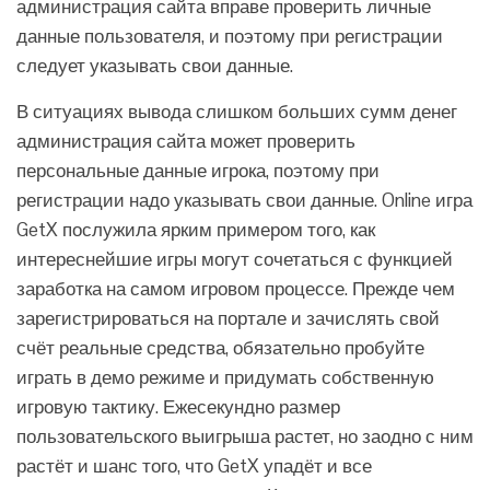
администрация сайта вправе проверить личные
данные пользователя, и поэтому при регистрации
следует указывать свои данные.
В ситуациях вывода слишком больших сумм денег
администрация сайта может проверить
персональные данные игрока, поэтому при
регистрации надо указывать свои данные. Online игра
GetX послужила ярким примером того, как
интереснейшие игры могут сочетаться с функцией
заработка на самом игровом процессе. Прежде чем
зарегистрироваться на портале и зачислять свой
счёт реальные средства, обязательно пробуйте
играть в демо режиме и придумать собственную
игровую тактику. Ежесекундно размер
пользовательского выигрыша растет, но заодно с ним
растёт и шанс того, что GetX упадёт и все