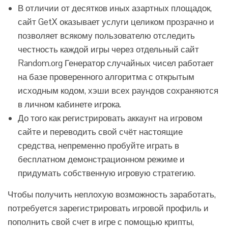
В отличии от десятков иных азартных площадок,
сайт GetX оказывает услуги целиком прозрачно и
позволяет всякому пользователю отследить
честность каждой игры через отдельный сайт
Random.org Генератор случайных чисел работает
на базе проверенного алгоритма с открытым
исходным кодом, хэши всех раундов сохраняются
в личном кабинете игрока.
До того как регистрировать аккаунт на игровом
сайте и переводить свой счёт настоящие
средства, непременно пробуйте играть в
бесплатном демонстрационном режиме и
придумать собственную игровую стратегию.
Чтобы получить неплохую возможность заработать,
потребуется зарегистрировать игровой профиль и
пополнить свой счет в игре с помощью крипты,