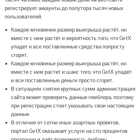
регистрирует аккаунты до полутора тысяч новых
пользователей.
Каждое мгновение размер выигрыша растёт, но
вместе с ним растет и вероятность того, что GetX
упадет и все поставленные средства попросту
сгорят.
Каждое мгновенье размер выигрыша растёт, но
вместе с ним растет и шанс того, что GetX упадёт
и все поставленные деньги просто сгорят.
В ситуациях снятия крупных сумм администрация
сайта может проверить данные гемблера, поэтому
при регистрации стоит указывать свои настоящие
данные.
В отличие от сотни иных азартных проектов,
портал GetX оказывает услуги на сто процентов
прозрачно и даёт возможность любому