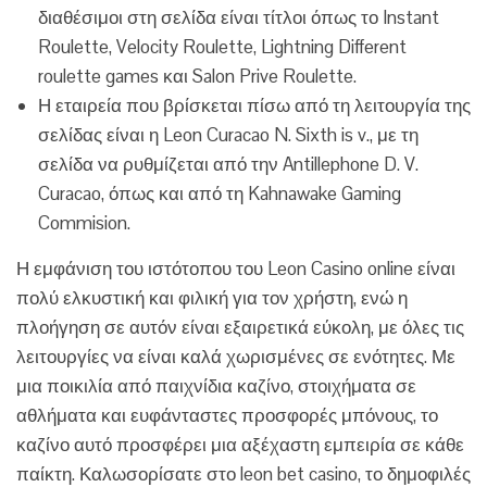
διαθέσιμοι στη σελίδα είναι τίτλοι όπως το Instant
Roulette, Velocity Roulette, Lightning Different
roulette games και Salon Prive Roulette.
Η εταιρεία που βρίσκεται πίσω από τη λειτουργία της
σελίδας είναι η Leon Curacao N. Sixth is v., με τη
σελίδα να ρυθμίζεται από την Antillephone D. V.
Curacao, όπως και από τη Kahnawake Gaming
Commision.
Η εμφάνιση του ιστότοπου του Leon Casino online είναι
πολύ ελκυστική και φιλική για τον χρήστη, ενώ η
πλοήγηση σε αυτόν είναι εξαιρετικά εύκολη, με όλες τις
λειτουργίες να είναι καλά χωρισμένες σε ενότητες. Με
μια ποικιλία από παιχνίδια καζίνο, στοιχήματα σε
αθλήματα και ευφάνταστες προσφορές μπόνους, το
καζίνο αυτό προσφέρει μια αξέχαστη εμπειρία σε κάθε
παίκτη. Καλωσορίσατε στο leon bet casino, το δημοφιλές