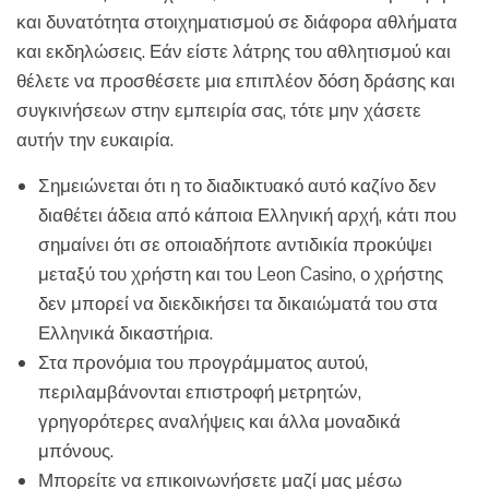
και δυνατότητα στοιχηματισμού σε διάφορα αθλήματα
και εκδηλώσεις. Εάν είστε λάτρης του αθλητισμού και
θέλετε να προσθέσετε μια επιπλέον δόση δράσης και
συγκινήσεων στην εμπειρία σας, τότε μην χάσετε
αυτήν την ευκαιρία.
Σημειώνεται ότι η το διαδικτυακό αυτό καζίνο δεν
διαθέτει άδεια από κάποια Ελληνική αρχή, κάτι που
σημαίνει ότι σε οποιαδήποτε αντιδικία προκύψει
μεταξύ του χρήστη και του Leon Casino, ο χρήστης
δεν μπορεί να διεκδικήσει τα δικαιώματά του στα
Ελληνικά δικαστήρια.
Στα προνόμια του προγράμματος αυτού,
περιλαμβάνονται επιστροφή μετρητών,
γρηγορότερες αναλήψεις και άλλα μοναδικά
μπόνους.
Μπορείτε να επικοινωνήσετε μαζί μας μέσω