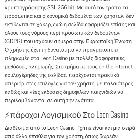
κρυπτογράφησης SSL 256 bit. Με αυτό τον τρόπο, τα
προσωπικά και οικονομικά δεδομένα των χρηστών δεν
εκτίθενται σε χάκερ, ενώ η σελίδα εφαρμόζει επίσης και
όλους τους νόμους περί προσωπικών δεδομένων
(GDPR) που ισχύουν σήμερα στην Ευρωπαϊκή Ένωση.
Ο χρήστης έχει τη δυνατότητα να πραγματοποιεί
πληρωμές στο Leon Casino με πολλές διαφορετικές
μεθόδους πληρωμής. Στο τμήμα με τους on the internet
κουλοχέρηδες της σελίδας, παρέχονται πρακτικά
απεριόριστες επιλογές για τον χρήστη, με παλαιότερες
καθώς και νέες εκδόσεις δημοφιλών παιχνιδιών να
περιλαμβάνονται σε αυτή την ενότητα.
⚡πάροχοι Λογισμικού Στο Leon Casino
Διαθέσιμα από το Leon Casino” “grms είναι και μια σειρά
από άλλα έπαθλα για τον χρήστη, όπως δωρεάν