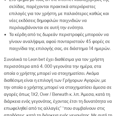
σελίδας, παρέχονται πρακτικά απεριόριστες
επιλογές για τον χρήστη, με παλαιότερες καθώς και
νέες εκδόσεις δημοφιλών παιχνιδιών να
περιλαμβάνονται σε αυτή την ενότητα.
Τα κέρδη από τις δωρεάν περιστροφές μπορούν να
γίνουν αναλήψιμα, αφού πονταριστούν 45 φορές σε
παιχνίδια της επιλογής σας, σε διάστημα 14 ημερών.
Συνολικά το Leon bet έχει διαθέσιμα για τον χρήστη
περισσότερα από 4. 000 γεγονότα την ημέρα, στα
οποία ο χρήστης μπορεί να στοιχηματίσει. Ακόμα
διαθέσιμη είναι η επιλογή των Γρήγορων Αγορών, με
την οποία ο χρήστης μπορεί να στοιχηματίσει άμεσα σε
αγορές όπως 1Χ2, Over / Beneath κ. λπ. Άμεσα, κατά τη
διάρκεια ενός γεγονότος, έχοντας έτσι τη δυνατότητα να
επωφεληθεί από τις αλλαγές” “που συμβαίνουν στις
αποδόσεις, κατά τη διάρκεια ενός γεγονότος. Με αυτή τη