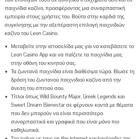
παιχνίδια καζίνο, προσφέροντας μια συναρπαστική
εμπειρία στους χρήστες του. Βούτα στην καρδιά της
συγκίνησης με την αξεπέραστη επιλογή παιχνιδιών
καζίνο του Leon Casino.
Μεταβείτε στην ιστοσελίδα μας για να κατεβάσετε το
Leon Casino App και να παίζετε τα παιχνίδια μας
στην οθόνη του κινητού σας.
Τα ζωντανά παιχνίδια είναι διαθέσιμα τώρα. Βίωσε τη
δράση του ζωντανού παιχνιδιού καζίνο από την
άνεση του σπιτιού σου.
Τίτλοι όπως Wild Bounty Major, Greek Legends και
Sweet Dream Bienestar σε φέρνουν κοντά με θέματα
που δεν μπορούν να είναι περισσότερο
συναρπαστικά και γραφικά που είναι μόνο πιο
καθηλωτικά.
Στο τμήμα με τους on the internet κουλοχέρηδες της