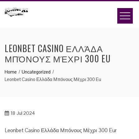
Skip
to
content
LEONBET CASINO ΕΛΛΆΔΑ
ΜΠΌΝΟΥΣ ΜΈΧΡΙ 300 EU
Home
Uncategorized
Leonbet Casino Ελλάδα Μπόνους Μέχρι 300 Eu
18
Jul 2024
Leonbet Casino Ελλάδα Μπόνους Μέχρι 300 Eur