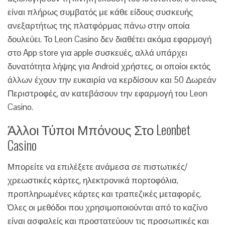
είναι πλήρως συμβατός με κάθε είδους συσκευής
ανεξαρτήτως της πλατφόρμας πάνω στην οποία
δουλεύει. Το Leon Casino δεν διαθέτει ακόμα εφαρμογή
στο App store για apple συσκευές, αλλά υπάρχει
δυνατότητα λήψης για Android χρήστες, οι οποίοι εκτός
άλλων έχουν την ευκαιρία να κερδίσουν και 50 Δωρεάν
Περιστροφές, αν κατεβάσουν την εφαρμογή του Leon
Casino.
Άλλοι Τύποι Μπόνους Στο Leonbet
Casino
Μπορείτε να επιλέξετε ανάμεσα σε πιστωτικές/
χρεωστικές κάρτες, ηλεκτρονικά πορτοφόλια,
προπληρωμένες κάρτες και τραπεζικές μεταφορές.
Όλες οι μεθόδοι που χρησιμοποιούνται από το καζίνο
είναι ασφαλείς και προστατεύουν τις προσωπικές και