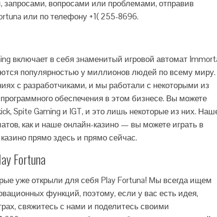
, запросами, вопросами или проблемами, отправив
rtuna или по телефону +1( 255-8696.
ing включает в себя знаменитый игровой автомат Immort
зуются популярностью у миллионов людей по всему миру.
ениях с разработчиками, и мы работали с некоторыми из
программного обеспечения в этом бизнесе. Вы можете
ick, Spite Gaming и IGT, и это лишь некоторые из них. Наш
атов, как и наше онлайн-казино — вы можете играть в
казино прямо здесь и прямо сейчас.
ay Fortuna
рые уже открыли для себя Play Fortuna! Мы всегда ищем
вационных функций, поэтому, если у вас есть идея,
грах, свяжитесь с нами и поделитесь своими