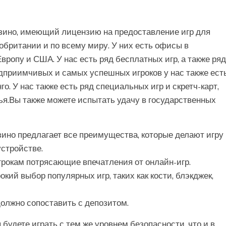
азино, имеющий лицензию на предоставление игр для
британии и по всему миру. У них есть офисы в
вропу и США. У нас есть ряд бесплатных игр, а также ряд
едприимчивых и самых успешных игроков у нас также ест
го. У нас также есть ряд специальных игр и скретч-карт,
ья.Вы также можете испытать удачу в государственных
ино предлагает все преимущества, которые делают игру
устройстве.
грокам потрясающие впечатления от онлайн-игр.
кий выбор популярных игр, таких как кости, блэкджек,
олжно сопоставить с депозитом.
ы будете играть с тем же уровнем безопасности, что и в