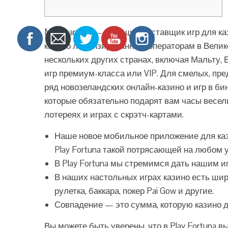
Microgaming — ведущий поставщик игр для к
казино лицензированным операторам в Велико
нескольких других странах, включая Мальту, Е
игр премиум-класса или VIP. Для смелых, пр
ряд новозеландских онлайн-казино и игр в бин
которые обязательно подарят вам часы весел
лотереях и играх с скрэтч-картами.
Наше новое мобильное приложение для каз
Play Fortuna такой потрясающей на любом 
В Play Fortuna мы стремимся дать нашим и
В наших настольных играх казино есть широ
рулетка, баккара, покер Pai Gow и другие.
Совпадение — это сумма, которую казино д
Вы можете быть уверены, что в Play Fortuna в