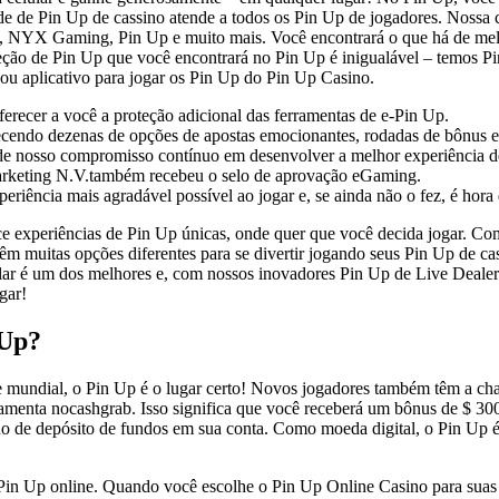
e de Pin Up de cassino atende a todos os Pin Up de jogadores. Nossa c
p, NYX Gaming, Pin Up e muito mais. Você encontrará o que há de mel
eleção de Pin Up que você encontrará no Pin Up é inigualável – temos Pi
l ou aplicativo para jogar os Pin Up do Pin Up Casino.
recer a você a proteção adicional das ferramentas de e-Pin Up.
ecendo dezenas de opções de apostas emocionantes, rodadas de bônus e
e nosso compromisso contínuo em desenvolver a melhor experiência de
keting N.V.também recebeu o selo de aprovação eGaming.
riência mais agradável possível ao jogar e, se ainda não o fez, é hora 
ce experiências de Pin Up únicas, onde quer que você decida jogar. Co
m muitas opções diferentes para se divertir jogando seus Pin Up de ca
ular é um dos melhores e, com nossos inovadores Pin Up de Live Dealer
gar!
 Up?
e mundial, o Pin Up é o lugar certo! Novos jogadores também têm a ch
ramenta nocashgrab. Isso significa que você receberá um bônus de $ 30
de depósito de fundos em sua conta. Como moeda digital, o Pin Up é c
Pin Up online. Quando você escolhe o Pin Up Online Casino para suas n