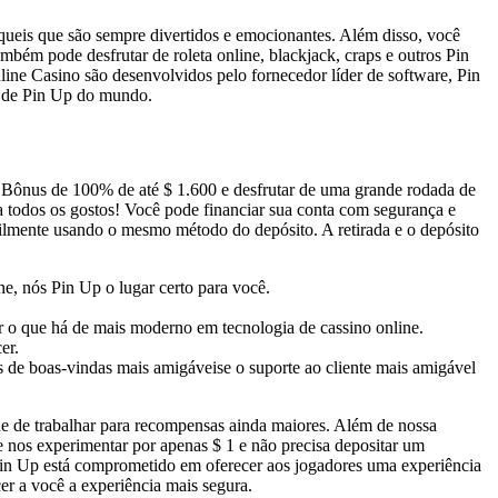
queis que são sempre divertidos e emocionantes. Além disso, você
bém pode desfrutar de roleta online, blackjack, craps e outros Pin
ne Casino são desenvolvidos pelo fornecedor líder de software, Pin
a de Pin Up do mundo.
um Bônus de 100% de até $ 1.600 e desfrutar de uma grande rodada de
 todos os gostos! Você pode financiar sua conta com segurança e
acilmente usando o mesmo método do depósito. A retirada e o depósito
e, nós Pin Up o lugar certo para você.
 o que há de mais moderno em tecnologia de cassino online.
er.
s de boas-vindas mais amigáveise o suporte ao cliente mais amigável
e de trabalhar para recompensas ainda maiores. Além de nossa
nos experimentar por apenas $ 1 e não precisa depositar um
Pin Up está comprometido em oferecer aos jogadores uma experiência
er a você a experiência mais segura.