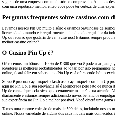
seguras de uma empresa com um histórico comprovado. Atuamos desde
com uma reputação melhor, então você pode ter certeza de uma exper
Perguntas frequentes sobre cassinos com d
Levamos nossos Pin Up muito a sério e estamos orgulhosos de sermos
licenciado do mundo e é regularmente auditado pelo regulador da ind
Up ou recurso que gostaria de ver, avise-nos! Estamos sempre procuran
melhor cassino online?
O Casino Pin Up é?
Oferecemos um bônus de 100% de £ 300 que você pode usar para joga
jogadores as melhores probabilidades ao jogar, por isso preparamos 
online, ficará feliz em saber que o Pin Up está oferecendo bônus excl
Se você procura caça-níqueis clássicos e caça-níqueis com Pin Up pr
aqui no Pin Up, e sua relevância só é aprimorada pelo fato de nunca
Up de caça-níqueis clássicos que certamente manterão sua atenção. A
diariamente e estamos sempre adicionando novos benefícios empolgant
sua experiência no Pin Up a melhor possível. Você obterá uma gama co
Temos uma enorme coleção de mais de 500 deles, incluindo nossos me
online. Nossa variedade de alguns dos caça-níqueis mais conhecidos 