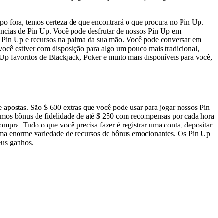
po fora, temos certeza de que encontrará o que procura no Pin Up.
rências de Pin Up. Você pode desfrutar de nossos Pin Up em
e Pin Up e recursos na palma da sua mão. Você pode conversar em
você estiver com disposição para algo um pouco mais tradicional,
 Up favoritos de Blackjack, Poker e muito mais disponíveis para você,
 apostas. São $ 600 extras que você pode usar para jogar nossos Pin
cemos bônus de fidelidade de até $ 250 com recompensas por cada hora
pra. Tudo o que você precisa fazer é registrar uma conta, depositar
uma enorme variedade de recursos de bônus emocionantes. Os Pin Up
eus ganhos.