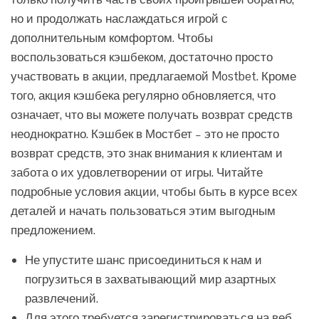
но и продолжать наслаждаться игрой с
дополнительным комфортом. Чтобы
воспользоваться кэшбеком, достаточно просто
участвовать в акции, предлагаемой Mostbet. Кроме
того, акция кэшбека регулярно обновляется, что
означает, что вы можете получать возврат средств
неоднократно. Кэшбек в Мостбет – это не просто
возврат средств, это знак внимания к клиентам и
забота о их удовлетворении от игры. Читайте
подробные условия акции, чтобы быть в курсе всех
деталей и начать пользоваться этим выгодным
предложением.
Не упустите шанс присоединиться к нам и
погрузиться в захватывающий мир азартных
развлечений.
Для этого требуется зарегистрироваться на веб-