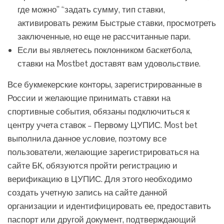
где можно” “задать сумму, тип ставки,
активировать режим Быстрые ставки, просмотреть
заключенные, но еще не рассчитанные пари.
Если вы являетесь поклонником баскетбола,
ставки на Mostbet доставят вам удовольствие.
Все букмекерские конторы, зарегистрированные в
России и желающие принимать ставки на
спортивные события, обязаны подключиться к
центру учета ставок – Первому ЦУПИС. Most bet
выполнила данное условие, поэтому все
пользователи, желающие зарегистрироваться на
сайте БК, обязуются пройти регистрацию и
верификацию в ЦУПИС. Для этого необходимо
создать учетную запись на сайте данной
организации и идентифицировать ее, предоставить
паспорт или другой документ, подтверждающий