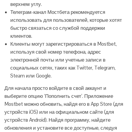
верхнем углу.
Телеграм-канал Мостбета рекомендуется
использовать для пользователей, которые хотят
быстро связаться со службой поддержки
клиентов.
Клиенты могут зарегистрироваться в Mostbet,
используя свой номер телефона, адрес
электронной почты или учетные записи в
социальных сетях, таких как Twitter, Telegram,
Steam или Google.
Для начала просто войдите в свой аккаунт и
выберите опцию ‘Пополнить счет’. Приложение
Mostbet можно обновить, найдя его в App Store (для
устройств iOS) или на официальном сайте (для
устройств Android). Найдя программу, найдите
обновления и установите все доступные, следуя