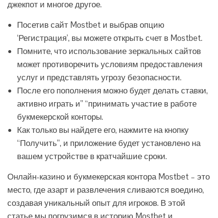
джекпот и многое другое.
Посетив сайт Mostbet и выбрав опцию
‘Регистрация’, вы можете открыть счет в Mostbet.
Помните, что использование зеркальных сайтов
может противоречить условиям предоставления
услуг и представлять угрозу безопасности.
После его пополнения можно будет делать ставки,
активно играть и” “принимать участие в работе
букмекерской конторы.
Как только вы найдете его, нажмите на кнопку
“Получить”, и приложение будет установлено на
вашем устройстве в кратчайшие сроки.
Онлайн-казино и букмекерская контора Mostbet – это
место, где азарт и развлечения сливаются воедино,
создавая уникальный опыт для игроков. В этой
статье мы погрузимся в историю Mostbet и