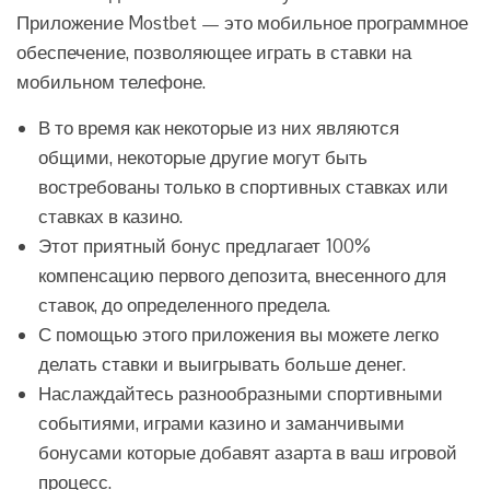
Приложение Mostbet — это мобильное программное
обеспечение, позволяющее играть в ставки на
мобильном телефоне.
В то время как некоторые из них являются
общими, некоторые другие могут быть
востребованы только в спортивных ставках или
ставках в казино.
Этот приятный бонус предлагает 100%
компенсацию первого депозита, внесенного для
ставок, до определенного предела.
С помощью этого приложения вы можете легко
делать ставки и выигрывать больше денег.
Наслаждайтесь разнообразными спортивными
событиями, играми казино и заманчивыми
бонусами которые добавят азарта в ваш игровой
процесс.