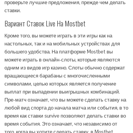
проверьте лучшие предложения, прежде чем делать
ставки.
Вариант Ставок Live На Mostbet
Кроме того, вы можете играть в эти игры как на
настольных, так и на мобильных устройствах для
большего удобства. На платформе Mostbet вы
можете играть в онлайн-слоты, которые являются
одним из видов игр казино. Слоты обычно содержат
вращающиеся барабаны с многочисленными
символами, целью которых является получение
выплат при выпадении выигрышных комбинаций.
Пре-матч означает, что вы можете сделать ставку на
любой вид спорта до начала матча или события, в то
время как ставки survive позволяют делать ставки во
время события. Это означает, что независимо от
того, когда вы хотите сделать ставку, в Mostbet