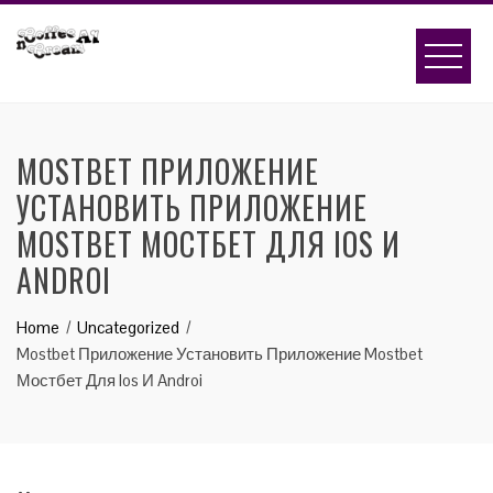
Skip
to
content
MOSTBET ПРИЛОЖЕНИЕ
УСТАНОВИТЬ ПРИЛОЖЕНИЕ
MOSTBET МОСТБЕТ ДЛЯ IOS И
ANDROI
Home
Uncategorized
Mostbet Приложение Установить Приложение Mostbet
Мостбет Для Ios И Androi