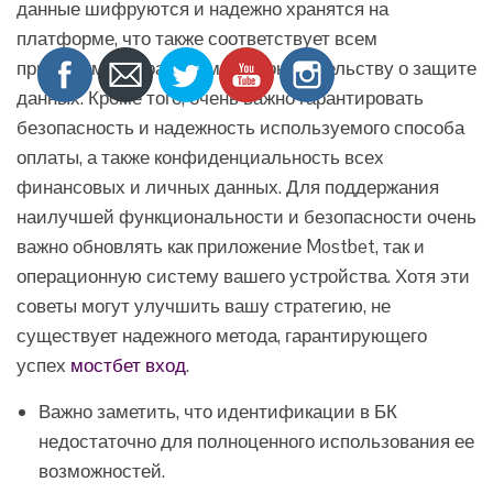
данные шифруются и надежно хранятся на
платформе, что также соответствует всем
применимым правилам и законодательству о защите
данных. Кроме того, очень важно гарантировать
безопасность и надежность используемого способа
оплаты, а также конфиденциальность всех
финансовых и личных данных. Для поддержания
наилучшей функциональности и безопасности очень
важно обновлять как приложение Mostbet, так и
операционную систему вашего устройства. Хотя эти
советы могут улучшить вашу стратегию, не
существует надежного метода, гарантирующего
успех
мостбет вход
.
Важно заметить, что идентификации в БК
недостаточно для полноценного использования ее
возможностей.