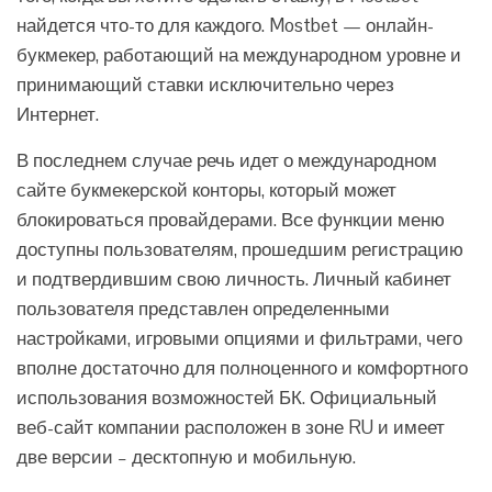
найдется что-то для каждого. Mostbet — онлайн-
букмекер, работающий на международном уровне и
принимающий ставки исключительно через
Интернет.
В последнем случае речь идет о международном
сайте букмекерской конторы, который может
блокироваться провайдерами. Все функции меню
доступны пользователям, прошедшим регистрацию
и подтвердившим свою личность. Личный кабинет
пользователя представлен определенными
настройками, игровыми опциями и фильтрами, чего
вполне достаточно для полноценного и комфортного
использования возможностей БК. Официальный
веб-сайт компании расположен в зоне RU и имеет
две версии – десктопную и мобильную.