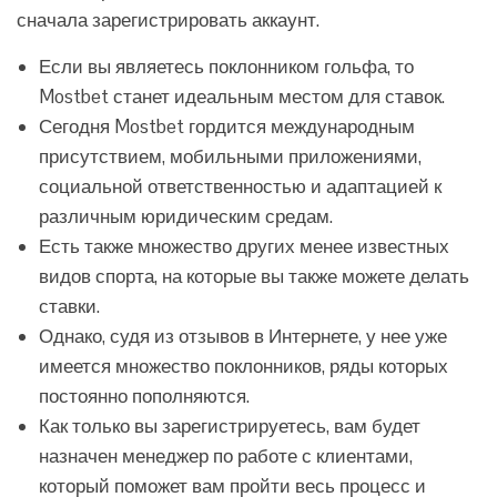
сначала зарегистрировать аккаунт.
Если вы являетесь поклонником гольфа, то
Mostbet станет идеальным местом для ставок.
Сегодня Mostbet гордится международным
присутствием, мобильными приложениями,
социальной ответственностью и адаптацией к
различным юридическим средам.
Есть также множество других менее известных
видов спорта, на которые вы также можете делать
ставки.
Однако, судя из отзывов в Интернете, у нее уже
имеется множество поклонников, ряды которых
постоянно пополняются.
Как только вы зарегистрируетесь, вам будет
назначен менеджер по работе с клиентами,
который поможет вам пройти весь процесс и