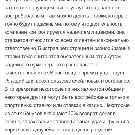
на соответствующем рынке услуг, что делает его
востребованным. Там можно делать ставки, которые
точно будут надежными, потому что деятельность
компании контролируется наличием лицензии, она
старается относится ко всем клиентам максимально
ответственно. Быстрая регистрация и разнообразные
ставки тоже считаются обязательным атрибутом
надежного букмекера, что располагает к
качественной игре. В настоящее время существует
15 акций для всех пользователей, новых и ветеранов.
В то время как некоторые из них являются общими,
некоторые другие могут быть востребованы только в
спортивных ставках или ставках в казино. Некоторые
из этих бонусов включают 10% возврат денег в
казино, страхование ставок, барабан удачи, функцию
«пригласить друзей», акции на день рождения,