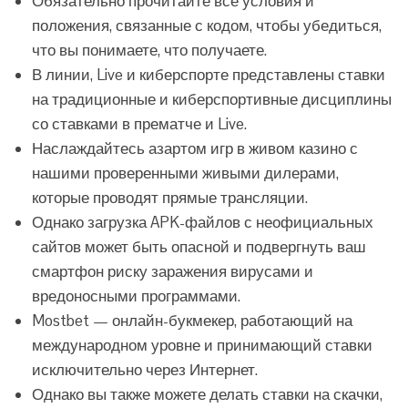
Обязательно прочитайте все условия и
положения, связанные с кодом, чтобы убедиться,
что вы понимаете, что получаете.
В линии, Live и киберспорте представлены ставки
на традиционные и киберспортивные дисциплины
со ставками в прематче и Live.
Наслаждайтесь азартом игр в живом казино с
нашими проверенными живыми дилерами,
которые проводят прямые трансляции.
Однако загрузка APK-файлов с неофициальных
сайтов может быть опасной и подвергнуть ваш
смартфон риску заражения вирусами и
вредоносными программами.
Mostbet — онлайн-букмекер, работающий на
международном уровне и принимающий ставки
исключительно через Интернет.
Однако вы также можете делать ставки на скачки,