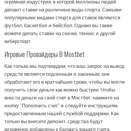
огромная индустрия, в которой миллионы людей
делают ставки на различные виды спорта. Самыми
популярными видами спорта для ставок являются
футбол, баскетбол и бейсбол. Однако вы также
можете делать ставки на скачки, теннис и другой
киберспорт.
Игровые Провайдеры В Mostbet
Как только мы подтвердим, что ваш запрос на вывод
средств является подлинным и законным, они
обработают его в кратчайшие сроки, чтобы вы могли
получить свои деньги как можно быстрее. Чтобы
внести деньги на свой счет в Мостбет, нажмите на
кнопку “Пополнить счет” и следуйте инструкциям,
предоставленным нашей службой поддержки. Как
только вы внесете депозит, средства будут
мгновенно добавлены к балансу вашего счета.