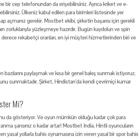
 bir cep telefonundan da erişebilirsiniz. Ayrıca kriket ve e-
lirsiniz. Ülkeniz kabul edilen para birimleri listesinde yer
p açmanız gerekir. Mostbet ekibi, şirketin başarısı için gerekli
ın zorluklarıyla yüzleşmeye hazırdır. Bugün kaydolun ve spin
 derece rekabetçi oranları, en iyi müşteri hizmetlerinden biri ve
n bazılarını paylaşmak ve kısa bir genel bakış sunmak istiyoruz.
oyunu sunmaktadır. Şirket, Hindistan’da kendi çevrimiçi kumar
İster Mi?
uğunu da gösteriyor. Ve oyun mümkün olduğu kadar çok para
anma şansınız o kadar artar! Mostbet India, Hintli oyuncuların
asal yollarla bahis oynamasına izin veren yasal bir spor bahis