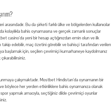
şırım?
i arasındadır. Bu da şirketi farklı ülke ve bölgelerden kullanıcılar
anda kolaylıkla bahis oynamasına ve gerçek zamanlı sonuçlar
tbet casino’da yeni bir hesap açtığınızdan emin olun ve ilk
akip edebilir, maç özetini görebilir ve bahisçi tarafından verilen
amaya başlamak için, seçilen çevrimiçi kumarhaneye kaydolmanız
çıkarabilirsiniz.
olu sunmaya çalışmaktadır. Mostbet Hindistan’da oynamanın bir
ve böylece her yerden etkinliklere bahis oynamanıza olanak
de spor yapmak amacıyla, seçtiğiniz dilde çevrimiçi oyunlar
iniz.