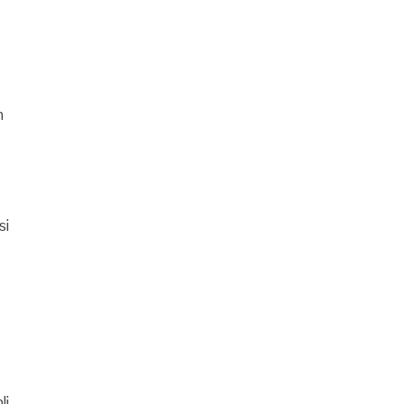
n
si
li