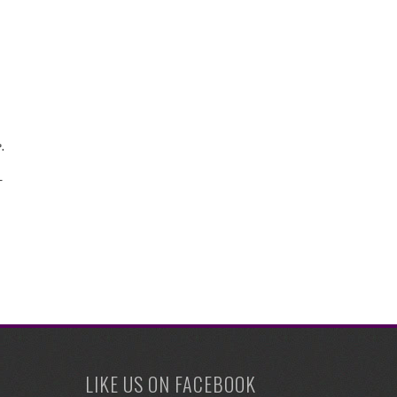
.
т
LIKE US ON FACEBOOK