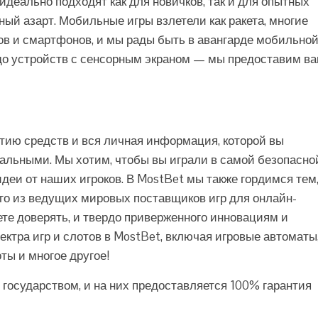
 идеально подходят как для новичков, так и для опытных
ный азарт. Мобильные игры взлетели как ракета, многие
ов и смартфонов, и мы рады быть в авангарде мобильно
до устройств с сенсорным экраном — мы предоставим в
тию средств и вся личная информация, которой вы
альными. Мы хотим, чтобы вы играли в самой безопасно
деи от наших игроков. В MostBet мы также гордимся тем
ого из ведущих мировых поставщиков игр для онлайн-
ете доверять, и твердо приверженного инновациям и
ектра игр и слотов в MostBet, включая игровые автоматы
ы и многое другое!
государством, и на них предоставляется 100% гарантия