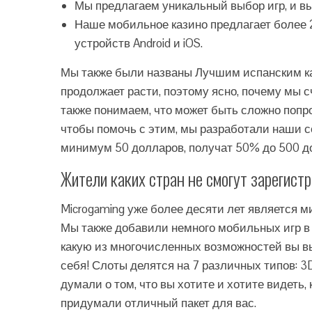
Мы предлагаем уникальный выбор игр, и в
Наше мобильное казино предлагает более 2
устройств Android и iOS.
Мы также были названы Лучшим испанским каз
продолжает расти, поэтому ясно, почему мы 
также понимаем, что может быть сложно попр
чтобы помочь с этим, мы разработали наши с
минимум 50 долларов, получат 50% до 500 д
Жители каких стран не смогут зарегист
Microgaming уже более десяти лет является 
Мы также добавили немного мобильных игр в 
какую из многочисленных возможностей вы вы
себя! Слоты делятся на 7 различных типов: 
думали о том, что вы хотите и хотите видеть,
придумали отличный пакет для вас.