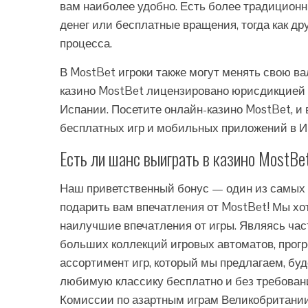
вам наиболее удобно. Есть более традиционн
денег или бесплатные вращения, тогда как др
процесса.
В MostBet игроки также могут менять свою в
казино MostBet лицензировано юрисдикцией М
Испании. Посетите онлайн-казино MostBet, 
бесплатных игр и мобильных приложений в И
Есть ли шанс выиграть в казино MostBe
Наш приветственный бонус — один из самых 
подарить вам впечатления от MostBet! Мы хо
наилучшие впечатления от игры. Являясь час
больших коллекций игровых автоматов, прогре
ассортимент игр, который мы предлагаем, буд
любимую классику бесплатно и без требован
Комиссии по азартным играм Великобритании