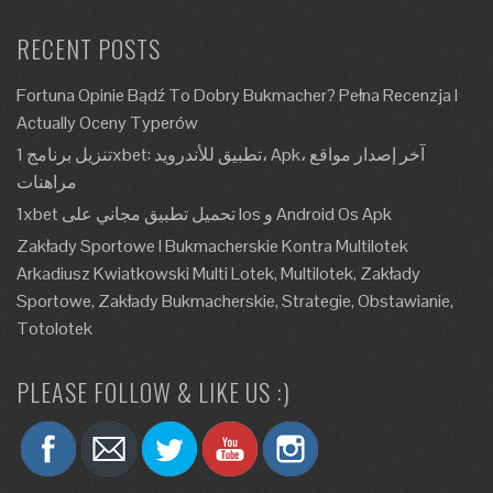
RECENT POSTS
Fortuna Opinie Bądź To Dobry Bukmacher? Pełna Recenzja I
Actually Oceny Typerów
تنزيل برنامج 1xbet: تطبيق للأندرويد، Apk، آخر إصدار مواقع
مراهنات
1xbet تحميل تطبيق مجاني على Ios و Android Os Apk
Zakłady Sportowe I Bukmacherskie Kontra Multilotek
Arkadiusz Kwiatkowski Multi Lotek, Multilotek, Zakłady
Sportowe, Zakłady Bukmacherskie, Strategie, Obstawianie,
Totolotek
PLEASE FOLLOW & LIKE US :)