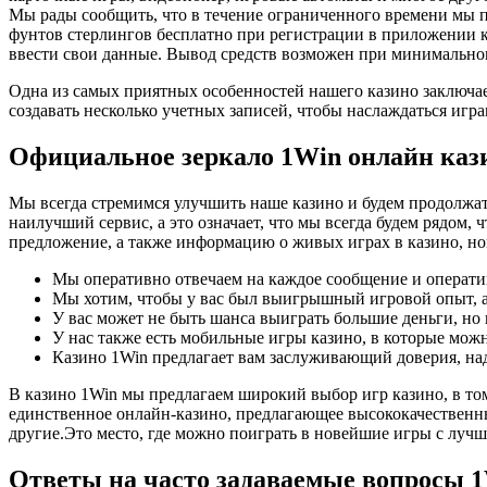
Мы рады сообщить, что в течение ограниченного времени мы 
фунтов стерлингов бесплатно при регистрации в приложении ка
ввести свои данные. Вывод средств возможен при минимальном
Одна из самых приятных особенностей нашего казино заключае
создавать несколько учетных записей, чтобы наслаждаться игр
Официальное зеркало 1Win онлайн кази
Мы всегда стремимся улучшить наше казино и будем продолжа
наилучший сервис, а это означает, что мы всегда будем рядом, 
предложение, а также информацию о живых играх в казино, но
Мы оперативно отвечаем на каждое сообщение и операти
Мы хотим, чтобы у вас был выигрышный игровой опыт, а э
У вас может не быть шанса выиграть большие деньги, н
У нас также есть мобильные игры казино, в которые мож
Казино 1Win предлагает вам заслуживающий доверия, на
В казино 1Win мы предлагаем широкий выбор игр казино, в то
единственное онлайн-казино, предлагающее высококачественны
другие.Это место, где можно поиграть в новейшие игры с луч
Ответы на часто задаваемые вопросы 