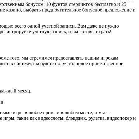
тственным бонусом: 10 фунтов стерлингов бесплатно и 25
ние казино, выбрать предпочтительное бонусное предложение и
омощью всего одной учетной записи. Вам даже не нужно
регистрируйте учетную запись, и вы готовы играть!
роме того, мы стремимся предоставлять нашим игрокам
одите в систему, вы будете получать новое приветственное
 каждый месяц.
н.
бимые игры в любое время и в любом месте, и мы —
игры, такие как видеослоты, блэкджек, рулетка, видеопокер и