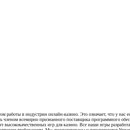
м работы в индустрии онлайн-казино. Это означает, что у нас 
ь членом всемирно признанного поставщика программного обесп
нт высококачественных игр для казино. Все наши игры разрабо
м строгим требованиям. Мы лицензированы и регулируются Упра