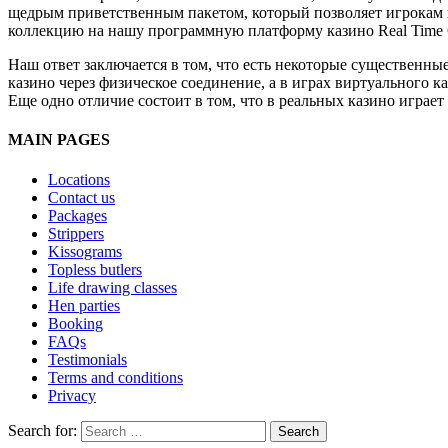
щедрым приветственным пакетом, который позволяет игрокам в
коллекцию на нашу программную платформу казино Real Time G
Наш ответ заключается в том, что есть некоторые существенные
казино через физическое соединение, а в играх виртуального к
Еще одно отличие состоит в том, что в реальных казино играет
MAIN PAGES
Locations
Contact us
Packages
Strippers
Kissograms
Topless butlers
Life drawing classes
Hen parties
Booking
FAQs
Testimonials
Terms and conditions
Privacy
Search for: