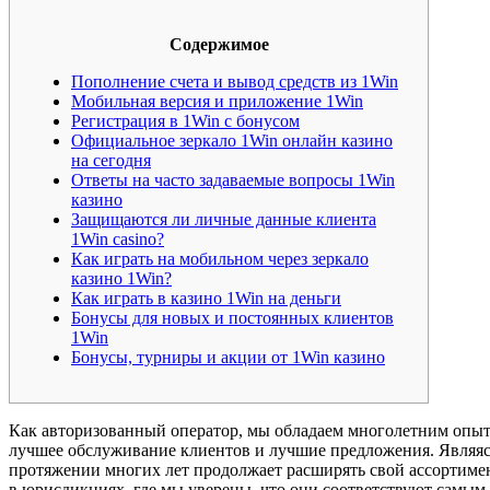
Содержимое
Пополнение счета и вывод средств из 1Win
Мобильная версия и приложение 1Win
Регистрация в 1Win с бонусом
Официальное зеркало 1Win онлайн казино
на сегодня
Ответы на часто задаваемые вопросы 1Win
казино
Защищаются ли личные данные клиента
1Win casino?
Как играть на мобильном через зеркало
казино 1Win?
Кaк игpaть в казино 1Win нa дeньги
Бонусы для новых и постоянных клиентов
1Win
Бонусы, турниры и акции от 1Win казино
Как авторизованный оператор, мы обладаем многолетним опыто
лучшее обслуживание клиентов и лучшие предложения. Являяс
протяжении многих лет продолжает расширять свой ассортиме
в юрисдикциях, где мы уверены, что они соответствуют самы