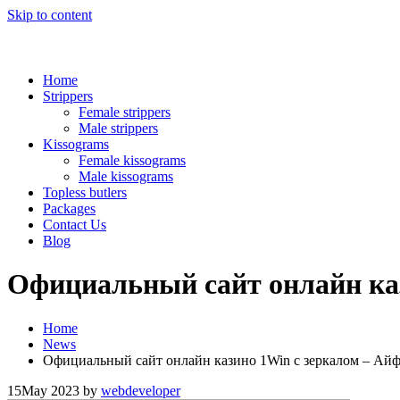
Skip to content
Home
Strippers
Female strippers
Male strippers
Kissograms
Female kissograms
Male kissograms
Topless butlers
Packages
Contact Us
Blog
Официальный сайт онлайн каз
Home
News
Официальный сайт онлайн казино 1Win с зеркалом – Ай
15
May 2023
by
webdeveloper