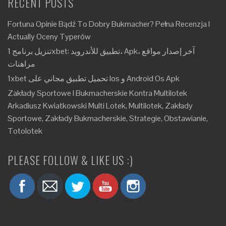
RECENT POSTS
Fortuna Opinie Bądź To Dobry Bukmacher? Pełna Recenzja I
Actually Oceny Typerów
تنزيل برنامج 1xbet: تطبيق للأندرويد، Apk، آخر إصدار مواقع
مراهنات
1xbet تحميل تطبيق مجاني على Ios و Android Os Apk
Zakłady Sportowe I Bukmacherskie Kontra Multilotek
Arkadiusz Kwiatkowski Multi Lotek, Multilotek, Zakłady
Sportowe, Zakłady Bukmacherskie, Strategie, Obstawianie,
Totolotek
PLEASE FOLLOW & LIKE US :)