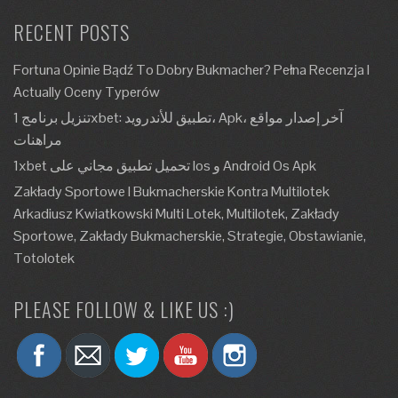
RECENT POSTS
Fortuna Opinie Bądź To Dobry Bukmacher? Pełna Recenzja I
Actually Oceny Typerów
تنزيل برنامج 1xbet: تطبيق للأندرويد، Apk، آخر إصدار مواقع
مراهنات
1xbet تحميل تطبيق مجاني على Ios و Android Os Apk
Zakłady Sportowe I Bukmacherskie Kontra Multilotek
Arkadiusz Kwiatkowski Multi Lotek, Multilotek, Zakłady
Sportowe, Zakłady Bukmacherskie, Strategie, Obstawianie,
Totolotek
PLEASE FOLLOW & LIKE US :)