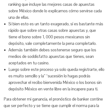
ranking que incluye las mejores casas de apuestas
sobre México donde lo explicamos cómo servirse cada
una de ellas.
Si bien esto es un tanto exagerado, sí es bastante más
rápido que sobre otras casas sobre apuestas y, que
tiene el bono sobre 1, 000 pesos mexicanos sin
depósito, vale completamente la pena completarlo.
Además también debes sostenerse seguro que los
medios de soddisfatto apuestas que tienes, sean
aceptados en tu casino.
Luego sobre este proceso ya solo queda registrarte, ello
es muito sencillo y la” “sucesión lo hagas podrás
aprovechar el recibo bienvenida México o los bonos sin
depósito México en vente libre en la incapere para ti.
Para obtener mi ganancia, el pronóstico de banker contine
que ser perfecto y se tiene que cumplir el norma para la