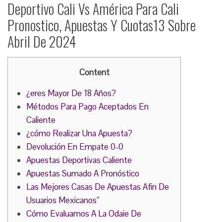
Deportivo Cali Vs América Para Cali
Pronostico, Apuestas Y Cuotas13 Sobre
Abril De 2024
Content
¿eres Mayor De 18 Años?
Métodos Para Pago Aceptados En
Caliente
¿cómo Realizar Una Apuesta?
Devolución En Empate 0-0
Apuestas Deportivas Caliente
Apuestas Sumado A Pronóstico
Las Mejores Casas De Apuestas Afin De
Usuarios Mexicanos”
Cómo Evaluamos A La Odaie De