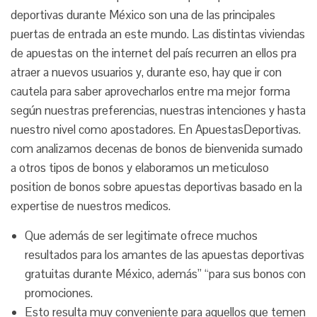
deportivas durante México son una de las principales
puertas de entrada an este mundo. Las distintas viviendas
de apuestas on the internet del país recurren an ellos pra
atraer a nuevos usuarios y, durante eso, hay que ir con
cautela para saber aprovecharlos entre ma mejor forma
según nuestras preferencias, nuestras intenciones y hasta
nuestro nivel como apostadores. En ApuestasDeportivas.
com analizamos decenas de bonos de bienvenida sumado
a otros tipos de bonos y elaboramos un meticuloso
position de bonos sobre apuestas deportivas basado en la
expertise de nuestros medicos.
Que además de ser legitimate ofrece muchos
resultados para los amantes de las apuestas deportivas
gratuitas durante México, además” “para sus bonos con
promociones.
Esto resulta muy conveniente para aquellos que temen