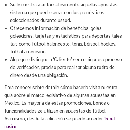
Se le mostrará automáticamente aquellas apuestas
sistema que puede cerrar con los pronósticos
seleccionados durante usted.
Ofrecemos información de beneficios, goles,
goleadores, tarjetas y estadísticas para deportes tales
tais como fútbol, baloncesto, tenis, béisbol, hockey,
fútbol americano…
Algo que distingue a ‘Caliente’ sera el riguroso proceso
de verificación, preciso para realizar alguna retiro de
dinero desde una obligación.
Para conocer sobre detalle cómo hacerlo visita nuestra
guía sobre el marco legislativo de algunas apuestas en
México. La mayoría de estas promociones, bonos o
funcionalidades ze utilizan en apuestas de fútbol.
Asimismo, desde la aplicación se puede acceder
1xbet
casino