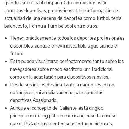
grandes sobre habla hispana. Ofrecemos bonos de
apuestas deportivas, pronósticos at the información de
actualidad de una decena de deportes como fútbol, tenis,
baloncesto, Fórmula 1 um béisbol entre otros.
Tienen prácticamente todos los deportes profesionales
disponibles, aunque el rey indiscutible sigue siendo el
fútbol.
Este puede visualizarse perfectamente tanto sobre los
navegadores sobre modo escritorio um tradicional,
como en la adaptación para dispositivos móviles.
Desde sus inicios destina, tanto a nacionales como
extranjeros, mi amplia variedad para apuestas
deportivas Apasionado.
Aunque el concepto de ‘Caliente’ está dirigido
principalmente ing público mexicano, resulta curioso
que el 15% de tus clientes sean estadounidenses.