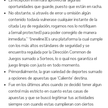
La recepción intentará aprovechar algunas
oportunidades que guarde, puesto que están en racha.
No obstante, si através de error u omisión algún
contenido todavía vulnerase cualquier instante de la
citada Ley de regulación, rogamos nos lo notifiquen
a [email protected] para poder corregirlo de manera
inmediata.” “[newline]Es una plataforma la cual cumple
con los más altos estándares de seguridad y se
encuentra regulada por la Dirección Common de
Juegos sumado a Sorteos, lo o qual nos garantiza el
juego limpio con justo en todo momento.
Primordialmente, la gran variedad de deportes sumado
a opciones de apuestas que ‘Caliente’ destina.
Fue en los últimos años cuando ze decidió tener algun
control más estricto en cuanto estas casas de
apuestas y que se buscó legitimar tus actividades
siempre con cuando estas cumplieran con ciertos