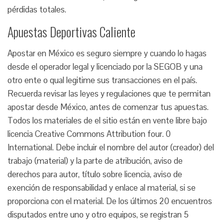
pérdidas totales.
Apuestas Deportivas Caliente
Apostar en México es seguro siempre y cuando lo hagas
desde el operador legal y licenciado por la SEGOB y una
otro ente o qual legitime sus transacciones en el país.
Recuerda revisar las leyes y regulaciones que te permitan
apostar desde México, antes de comenzar tus apuestas.
Todos los materiales de el sitio están en vente libre bajo
licencia Creative Commons Attribution four. 0
International. Debe incluir el nombre del autor (creador) del
trabajo (material) y la parte de atribución, aviso de
derechos para autor, título sobre licencia, aviso de
exención de responsabilidad y enlace al material, si se
proporciona con el material. De los últimos 20 encuentros
disputados entre uno y otro equipos, se registran 5