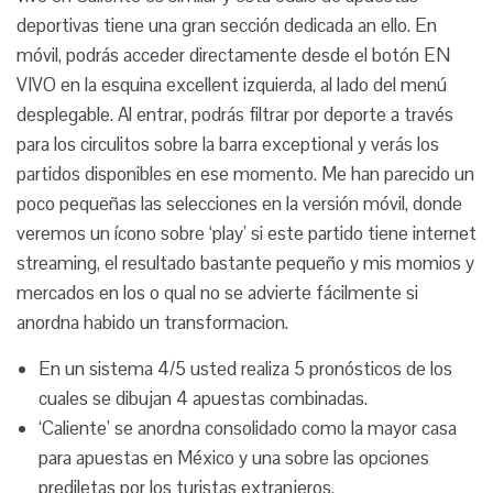
deportivas tiene una gran sección dedicada an ello. En
móvil, podrás acceder directamente desde el botón EN
VIVO en la esquina excellent izquierda, al lado del menú
desplegable. Al entrar, podrás filtrar por deporte a través
para los circulitos sobre la barra exceptional y verás los
partidos disponibles en ese momento. Me han parecido un
poco pequeñas las selecciones en la versión móvil, donde
veremos un ícono sobre ‘play’ si este partido tiene internet
streaming, el resultado bastante pequeño y mis momios y
mercados en los o qual no se advierte fácilmente si
anordna habido un transformacion.
En un sistema 4/5 usted realiza 5 pronósticos de los
cuales se dibujan 4 apuestas combinadas.
‘Caliente’ se anordna consolidado como la mayor casa
para apuestas en México y una sobre las opciones
prediletas por los turistas extranjeros.