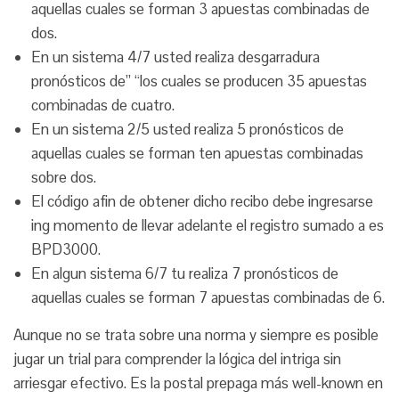
aquellas cuales se forman 3 apuestas combinadas de
dos.
En un sistema 4/7 usted realiza desgarradura
pronósticos de” “los cuales se producen 35 apuestas
combinadas de cuatro.
En un sistema 2/5 usted realiza 5 pronósticos de
aquellas cuales se forman ten apuestas combinadas
sobre dos.
El código afin de obtener dicho recibo debe ingresarse
ing momento de llevar adelante el registro sumado a es
BPD3000.
En algun sistema 6/7 tu realiza 7 pronósticos de
aquellas cuales se forman 7 apuestas combinadas de 6.
Aunque no se trata sobre una norma y siempre es posible
jugar un trial para comprender la lógica del intriga sin
arriesgar efectivo. Es la postal prepaga más well-known en