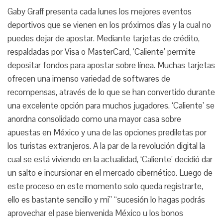
Gaby Graff presenta cada lunes los mejores eventos
deportivos que se vienen en los próximos días y la cual no
puedes dejar de apostar. Mediante tarjetas de crédito,
respaldadas por Visa o MasterCard, ‘Caliente’ permite
depositar fondos para apostar sobre línea. Muchas tarjetas
ofrecen una imenso variedad de softwares de
recompensas, através de lo que se han convertido durante
una excelente opción para muchos jugadores. ‘Caliente’ se
anordna consolidado como una mayor casa sobre
apuestas en México y una de las opciones prediletas por
los turistas extranjeros. A la par de la revolución digital la
cual se está viviendo en la actualidad, ‘Caliente’ decidió dar
un salto e incursionar en el mercado cibernético. Luego de
este proceso en este momento solo queda registrarte,
ello es bastante sencillo y mi” “sucesión lo hagas podrás
aprovechar el pase bienvenida México u los bonos