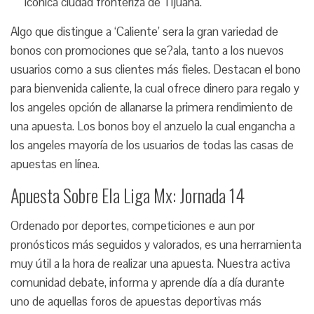
icónica ciudad fronteriza de Tijuana.
Algo que distingue a ‘Caliente’ sera la gran variedad de
bonos con promociones que se?ala, tanto a los nuevos
usuarios como a sus clientes más fieles. Destacan el bono
para bienvenida caliente, la cual ofrece dinero para regalo y
los angeles opción de allanarse la primera rendimiento de
una apuesta. Los bonos boy el anzuelo la cual engancha a
los angeles mayoría de los usuarios de todas las casas de
apuestas en línea.
Apuesta Sobre Ela Liga Mx: Jornada 14
Ordenado por deportes, competiciones e aun por
pronósticos más seguidos y valorados, es una herramienta
muy útil a la hora de realizar una apuesta. Nuestra activa
comunidad debate, informa y aprende día a día durante
uno de aquellas foros de apuestas deportivas más