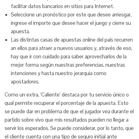
facilitar datos bancarios en sitios para Internet.
Seleccione un pronóstico por este que desee arriesgar,
ingrese el importe que desee hacer el juego y cierre su
apuesta.
Las distintas casas de apuestas online del país recurren
an ellos para atraer a nuevos usuarios y, através de eso,
hay que ir con cuidado para saber aprovecharlos de la
mejor forma según nuestras preferencias, nuestras
intenciones y hasta nuestro jerarquia como
apostadores.
Como un extra, ‘Caliente’ destaca por tu servicio único o
qual permite recuperar el porcentaje de la apuesta. Esto
se puede dar en problema de que el jugador vea durante el
partido sobre vivo que mis resultados pueden no llegar a
servir los esperados. Se puede considerar, por lo tanto, que
el cliente cuenta con una tipo de seguro initial ante