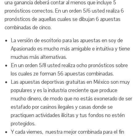
una ganancia deberá contar al menos que incluye 5
pronósticos correctos. En un orden 5/6 usted realiza 6
pronósticos de aquellas cuales se dibujan 6 apuestas
combinadas de cinco.
La versión de escritorio para las apuestas en soy de
Apasionado es mucho más amigable e intuitiva y tiene
muchas más alternativas.
En un orden 5/8 usted realiza ocho pronósticos sobre
los cuales ze forman 56 apuestas combinadas.
Las apuestas deportivas gratuitas en México son muy
populares y es la industria creciente que produce
mucho dinero, de modo que no estás exonerado de ser
estafado por casinos ilegales y casas donde se
practiquen actividades ilícitas y tus fondos no estén
protegidos.
Y cada viernes, nuestra mejor combinada para el fin