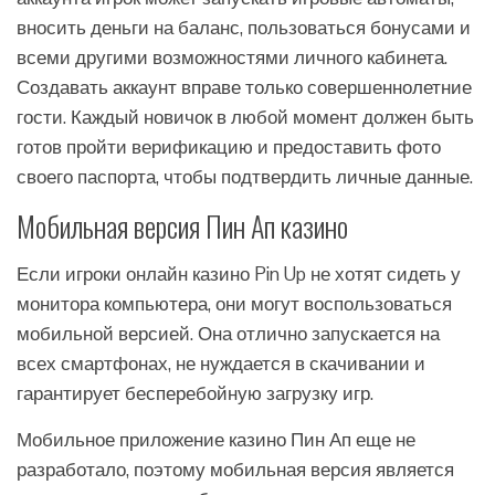
вносить деньги на баланс, пользоваться бонусами и
всеми другими возможностями личного кабинета.
Создавать аккаунт вправе только совершеннолетние
гости. Каждый новичок в любой момент должен быть
готов пройти верификацию и предоставить фото
своего паспорта, чтобы подтвердить личные данные.
Мобильная версия Пин Ап казино
Если игроки онлайн казино Pin Up не хотят сидеть у
монитора компьютера, они могут воспользоваться
мобильной версией. Она отлично запускается на
всех смартфонах, не нуждается в скачивании и
гарантирует бесперебойную загрузку игр.
Мобильное приложение казино Пин Ап еще не
разработало, поэтому мобильная версия является