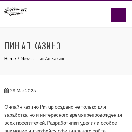
Skip
to
content
ПИН АП КАЗИНО
Home
News
Пин Ап Казино
28
Mar 2023
Онлайн казино Pin-up создано не только для
заработка, но и интересного времяпрепровождения
всех посетителей. Разработчики уделили особое
внимание интерфейсу официального сайта,