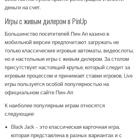
деньги на счет.
Игры с живым дилером в PinUp
Большинство посетителей Пин Ап казино в
мобильной версии предпочитают загружать не
только классические игровые автоматы, видеослоты,
но и настольные игры с живым дилером. За столом
присутствует настоящий крупье, который следит за
игровым процессом и принимает ставки игроков. Live
игры пользуется особой популярностью на
официальном сайте Пин-Ап
К наиболее популярным играм относятся
следующие:
Black Jack – это классическая карточная игра,
которая представлена в разных вариантах и с