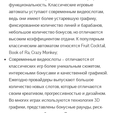
функциональность. Классические игровые
автоматы уступают современным видеослотам,
ведь они имеют более устаревшую графику,
фиксированное количество линий и барабанов,
небольшое количество бонусов, но отличаются
высоким коэффициентом отдачи. К популярным
классическим автоматом относятся Fruit Cocktail,
Book of Ra, Crazy Monkey;
Современные видеослоты – отличаются от
классических игр более уникальным сюжетом,
интересными бонусами и качественной графикой.
Ежегодно провайдеры выпускают большое
количество новых слотов, которые отличаются
своим креативом, прогрессивностью и дизайном.
Во многих играх используются технология 3D
графики, представлены бонусные раунды, риск-