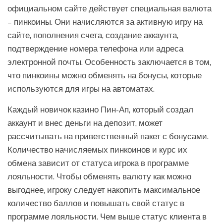
официальном сайте действует специальная валюта
– пинкоины. Они начисляются за активную игру на
сайте, пополнения счета, создание аккаунта,
подтверждение номера телефона или адреса
электронной почты. Особенность заключается в том,
что пинкоины можно обменять на бонусы, которые
используются для игры на автоматах.
Каждый новичок казино Пин-Ап, который создал
аккаунт и внес деньги на депозит, может
рассчитывать на приветственный пакет с бонусами.
Количество начисляемых пинкоинов и курс их
обмена зависит от статуса игрока в программе
лояльности. Чтобы обменять валюту как можно
выгоднее, игроку следует накопить максимальное
количество баллов и повышать свой статус в
программе лояльности. Чем выше статус клиента в