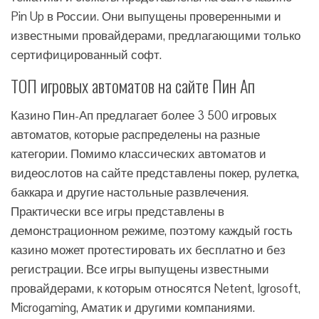
Pin Up в России. Они выпущены проверенными и
известными провайдерами, предлагающими только
сертифицированный софт.
ТОП игровых автоматов на сайте Пин Ап
Казино Пин-Ап предлагает более 3 500 игровых
автоматов, которые распределены на разные
категории. Помимо классических автоматов и
видеослотов на сайте представлены покер, рулетка,
баккара и другие настольные развлечения.
Практически все игры представлены в
демонстрационном режиме, поэтому каждый гость
казино может протестировать их бесплатно и без
регистрации. Все игры выпущены известными
провайдерами, к которым относятся Netent, Igrosoft,
Microgaming, Аматик и другими компаниями.