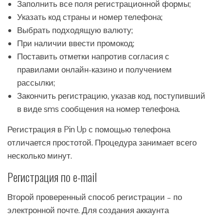
Заполнить все поля регистрационной формы;
Указать код страны и номер телефона;
Выбрать подходящую валюту;
При наличии ввести промокод;
Поставить отметки напротив согласия с
правилами онлайн-казино и получением
рассылки;
Закончить регистрацию, указав код, поступивший
в виде sms сообщения на номер телефона.
Регистрация в Pin Up с помощью телефона
отличается простотой. Процедура занимает всего
несколько минут.
Регистрация по e-mail
Второй проверенный способ регистрации – по
электронной почте. Для создания аккаунта