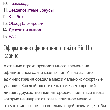
Промокоды
Бездепозитные бонусы
Кэшбек
Обход блокировки
Депозит и вывод
FAQ
Оформление официального сайта Pin Up
казино
Активные игроки проводят много времени на
официальном сайте казино Пин-Ап, из-за чего
администрация создала максимально комфортные
условия. Каждый посетитель отмечает хороший
дизайн, дружественный интерфейс, приятные цвета,
которые не напрягают глаза, понятное меню и
отсутствие постоянно всплывающей рекламы, чтобы