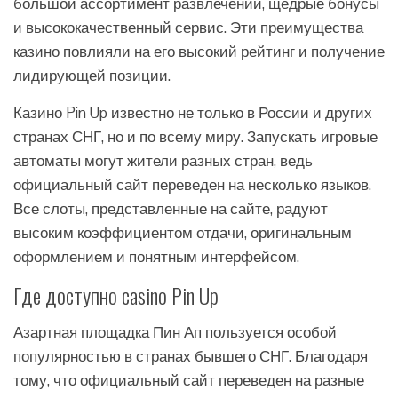
большой ассортимент развлечений, щедрые бонусы
и высококачественный сервис. Эти преимущества
казино повлияли на его высокий рейтинг и получение
лидирующей позиции.
Казино Pin Up известно не только в России и других
странах СНГ, но и по всему миру. Запускать игровые
автоматы могут жители разных стран, ведь
официальный сайт переведен на несколько языков.
Все слоты, представленные на сайте, радуют
высоким коэффициентом отдачи, оригинальным
оформлением и понятным интерфейсом.
Где доступно casino Pin Up
Азартная площадка Пин Ап пользуется особой
популярностью в странах бывшего СНГ. Благодаря
тому, что официальный сайт переведен на разные