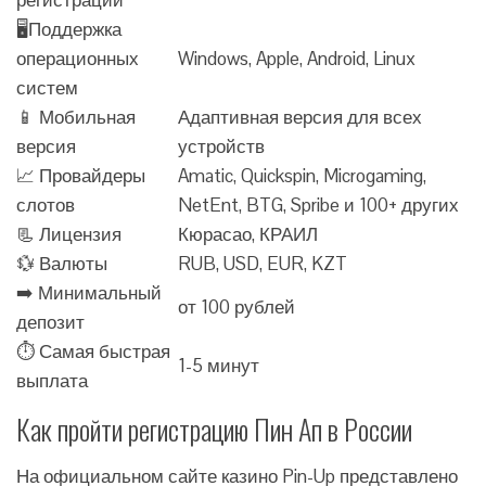
регистрации
🖥Поддержка
операционных
Windows, Apple, Android, Linux
систем
📱 Мобильная
Адаптивная версия для всех
версия
устройств
📈 Провайдеры
Amatic, Quickspin, Microgaming,
слотов
NetEnt, BTG, Spribe и 100+ других
📃 Лицензия
Кюрасао, КРАИЛ
💱 Валюты
RUB, USD, EUR, KZT
➡️ Минимальный
от 100 рублей
депозит
⏱ Самая быстрая
1-5 минут
выплата
Как пройти регистрацию Пин Ап в России
На официальном сайте казино Pin-Up представлено