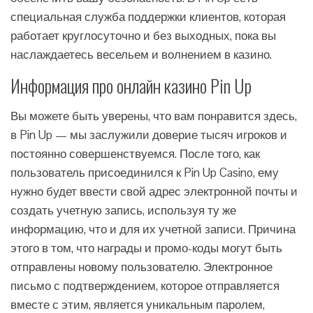
специальная служба поддержки клиентов, которая
работает круглосуточно и без выходных, пока вы
наслаждаетесь весельем и волнением в казино.
Информация про онлайн казино Pin Up
Вы можете быть уверены, что вам понравится здесь,
в Pin Up — мы заслужили доверие тысяч игроков и
постоянно совершенствуемся. После того, как
пользователь присоединился к Pin Up Casino, ему
нужно будет ввести свой адрес электронной почты и
создать учетную запись, используя ту же
информацию, что и для их учетной записи. Причина
этого в том, что награды и промо-коды могут быть
отправлены новому пользователю. Электронное
письмо с подтверждением, которое отправляется
вместе с этим, является уникальным паролем,