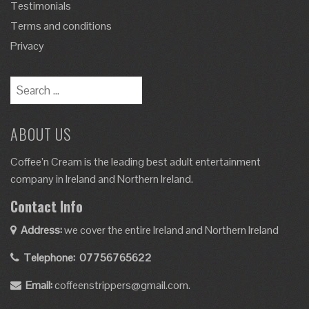
Testimonials
Terms and conditions
Privacy
Search
for:
ABOUT US
Coffee’n Cream is the leading best adult entertainment
company in Ireland and Northern Ireland.
Contact Info
Address:
we cover the entire Ireland and Northern Ireland
Telephone:
07756765622
Email:
coffeenstrippers@gmail.com.