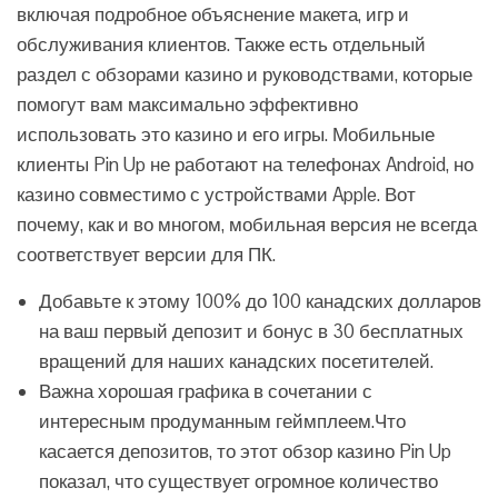
включая подробное объяснение макета, игр и
обслуживания клиентов. Также есть отдельный
раздел с обзорами казино и руководствами, которые
помогут вам максимально эффективно
использовать это казино и его игры. Мобильные
клиенты Pin Up не работают на телефонах Android, но
казино совместимо с устройствами Apple. Вот
почему, как и во многом, мобильная версия не всегда
соответствует версии для ПК.
Добавьте к этому 100% до 100 канадских долларов
на ваш первый депозит и бонус в 30 бесплатных
вращений для наших канадских посетителей.
Важна хорошая графика в сочетании с
интересным продуманным геймплеем.Что
касается депозитов, то этот обзор казино Pin Up
показал, что существует огромное количество