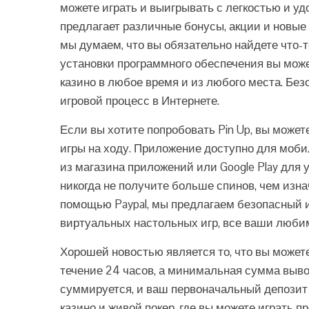
можете играть и выигрывать с легкостью и у
предлагает различные бонусы, акции и новые 
мы думаем, что вы обязательно найдете что-т
установки программного обеспечения вы мож
казино в любое время и из любого места. Бе
игровой процесс в Интернете.
Если вы хотите попробовать Pin Up, вы может
игры на ходу. Приложение доступно для мобил
из магазина приложений или Google Play для ус
никогда не получите больше спинов, чем изнач
помощью Paypal, мы предлагаем безопасный и
виртуальных настольных игр, все ваши любимы
Хорошей новостью является то, что вы может
течение 24 часов, а минимальная сумма выво
суммируется, и ваш первоначальный депозит 
казино и живой покер, где вы можете играть п