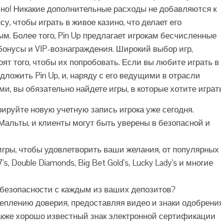
ино! Никакие дополнительные расходы не добавляются к
, чтобы играть в живое казино, что делает его
м. Более того, Pin Up предлагает игрокам бесчисленные
онусы и VIP-вознаграждения. Широкий выбор игр,
оят того, чтобы их попробовать. Если вы любите играть в
едложить Pin Up, и, наряду с его ведущими в отрасли
, вы обязательно найдете игры, в которые хотите играть
ируйте новую учетную запись игрока уже сегодня.
Мальты, и клиенты могут быть уверены в безопасной и
гры, чтобы удовлетворить ваши желания, от популярных
’s, Double Diamonds, Big Bet Gold’s, Lucky Lady’s и многие
 безопасности с каждым из ваших депозитов?
реплению доверия, предоставляя видео и знаки одобрени
акже хорошо известный знак электронной сертификации