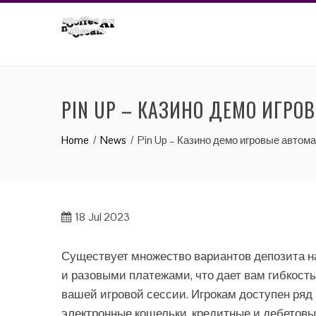
Skip
to
content
PIN UP – КАЗИНО ДЕМО ИГРО
Home
News
Pin Up – Казино демо игровые автом
18
Jul 2023
Существует множество вариантов депозита н
и разовыми платежами, что дает вам гибкост
вашей игровой сессии. Игрокам доступен ряд
электронные кошельки, кредитные и дебетовые ка