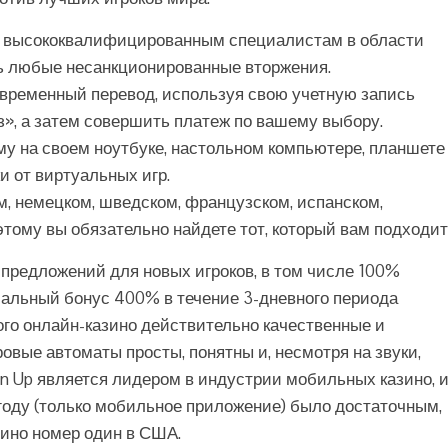
о высококвалифицированным специалистам в области
ь любые несанкционированные вторжения.
овременный перевод, используя свою учетную запись
з», а затем совершить платеж по вашему выбору.
ему на своем ноутбуке, настольном компьютере, планшете
и от виртуальных игр.
, немецком, шведском, французском, испанском,
этому вы обязательно найдете тот, который вам подходит
 предложений для новых игроков, в том числе 100%
мальный бонус 400% в течение 3-дневного периода
того онлайн-казино действительно качественные и
ровые автоматы просты, понятны и, несмотря на звуки,
in Up является лидером в индустрии мобильных казино, 
 году (только мобильное приложение) было достаточным,
зино номер один в США.