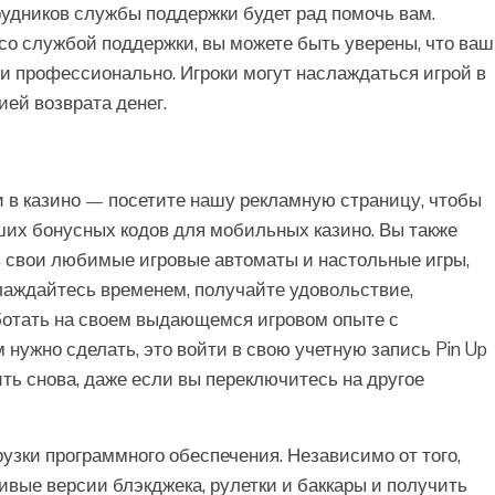
рудников службы поддержки будет рад помочь вам.
 со службой поддержки, вы можете быть уверены, что ваш
и профессионально. Игроки могут наслаждаться игрой в
ией возврата денег.
 в казино — посетите нашу рекламную страницу, чтобы
ших бонусных кодов для мобильных казино. Вы также
в свои любимые игровые автоматы и настольные игры,
лаждайтесь временем, получайте удовольствие,
ботать на своем выдающемся игровом опыте с
 нужно сделать, это войти в свою учетную запись Pin Up
ить снова, даже если вы переключитесь на другое
узки программного обеспечения. Независимо от того,
ивые версии блэкджека, рулетки и баккары и получить