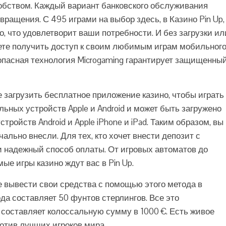
добством. Каждый вариант банковского обслуживания
вращения. С 495 играми на выбор здесь, в Казино Pin Up,
о, что удовлетворит ваши потребности. И без загрузки ил
ете получить доступ к своим любимым играм мобильног
зопасная технология Microgaming гарантирует защищенны
е загрузить бесплатное приложение казино, чтобы играть
ьных устройств Apple и Android и может быть загружено
тройств Android и Apple iPhone и iPad. Таким образом, вы
ально внесли. Для тех, кто хочет внести депозит с
 надежный способ оплаты. От игровых автоматов до
е игры казино ждут вас в Pin Up.
е вывести свои средства с помощью этого метода в
да составляет 50 фунтов стерлингов. Все это
составляет колоссальную сумму в 1000 €. Есть живое
ротив лучших игроков мира.