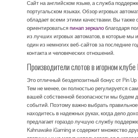
Сайт на английском языке, а служба поддержк
португальском языках. Обзор игровых автомат
обладает всеми этими качествами. Вы также о
ориентироваться
пинап зеркало
благодаря по
из лучших игровых автоматов, в которые мы и
один из немногих веб-сайтов за последние го
контакта и человеческих отношений.
Производители слотов в игорном клубе 
Это отличный бездепозитный бонус от Pin Up 
Тем не менее, он полностью регулируется са
вашей собственной безопасности мы будем де
событий. Поэтому важно выбрать правильное 
находитесь в надежных руках, когда дело дох
предлагает гораздо лучшую службу поддержк
Kahnawake iGaming и содержит множество друг