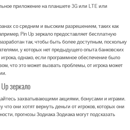
льное приложение на планшете 3G или LTE или
ранах со средним и высоким разрешением, таких как
пример, Pin Up зеркало предоставляет бесплатную
разработан так, чтобы быть более доступным, поскольку
телями, у которых нет предыдущего опыта банковских
 игрока, однако, если программное обеспечение было
зом, что это может вызвать проблемы, от игрока может
ии.
n Up зеркало
дайтесь захватывающими акциями, бонусами и играми.
 что они хотят вернуть деньги от игроков, которых они
ности, прогнозы Зодиака Зодиака могут подсказать