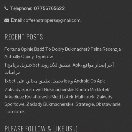
Telephone:
07756765622
Email:
coffeenstrippers@gmail.com.
RECENT POSTS
Fortuna Opinie Bądź To Dobry Bukmacher? Pełna Recenzja I
Actually Oceny Typerów
تنزيل برنامج 1xbet: تطبيق للأندرويد، Apk، آخر إصدار مواقع
مراهنات
1xbet تحميل تطبيق مجاني على Ios و Android Os Apk
Zakłady Sportowe I Bukmacherskie Kontra Multilotek
Arkadiusz Kwiatkowski Multi Lotek, Multilotek, Zakłady
Sportowe, Zakłady Bukmacherskie, Strategie, Obstawianie,
Totolotek
PLEASE FOLLOW & LIKE US :)