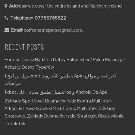
Address:
we cover the entire Ireland and Northern Ireland
Telephone:
07756765622
Email:
coffeenstrippers@gmail.com.
RECENT POSTS
Fortuna Opinie Bądź To Dobry Bukmacher? Pełna Recenzja I
Actually Oceny Typerów
تنزيل برنامج 1xbet: تطبيق للأندرويد، Apk، آخر إصدار مواقع
مراهنات
1xbet تحميل تطبيق مجاني على Ios و Android Os Apk
Zakłady Sportowe I Bukmacherskie Kontra Multilotek
Arkadiusz Kwiatkowski Multi Lotek, Multilotek, Zakłady
Sportowe, Zakłady Bukmacherskie, Strategie, Obstawianie,
Totolotek