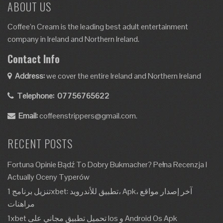
ABOUT US
Coffee’n Cream is the leading best adult entertainment
company in Ireland and Northern Ireland.
Contact Info
Address:
we cover the entire Ireland and Northern Ireland
Telephone:
07756765622
Email:
coffeenstrippers@gmail.com.
RECENT POSTS
Fortuna Opinie Bądź To Dobry Bukmacher? Pełna Recenzja I
Actually Oceny Typerów
تنزيل برنامج 1xbet: تطبيق للأندرويد، Apk، آخر إصدار مواقع
مراهنات
1xbet تحميل تطبيق مجاني على Ios و Android Os Apk